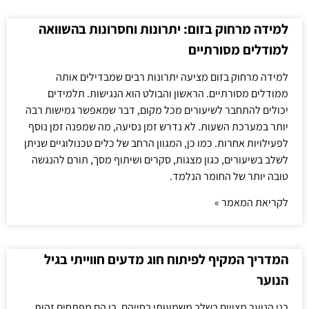
למידה מרחוק בזום: יתרונות וחסרונות בהשוואה
למודלים מסורתיים
למידה מרחוק בזום מציעה יתרונות רבים שמבדילים אותה
ממודלים מסורתיים. הראשון והבולט הוא הנגישות. תלמידים
יכולים להתחבר לשיעורים מכל מקום, דבר שמאפשר גמישות רבה
יותר במערכת השעות. לא נדרש זמן נסיעה, מה שמפנה זמן נוסף
לפעילויות אחרות. כמו כן, המגוון הרחב של כלים טכנולוגיים שניתן
לשלב בשיעורים, כגון מצגות, סקרים ושיתוף מסך, תורם להנגשה
טובה יותר של החומר הנלמד.
לקריאת המאמר »
המדריך המקיף לפיתוח חוג מדעים חווייתי בגיל
הנוער
בני הנוער מצויים בשלב משמעותי בחייהם, בו הם מפתחים זהות