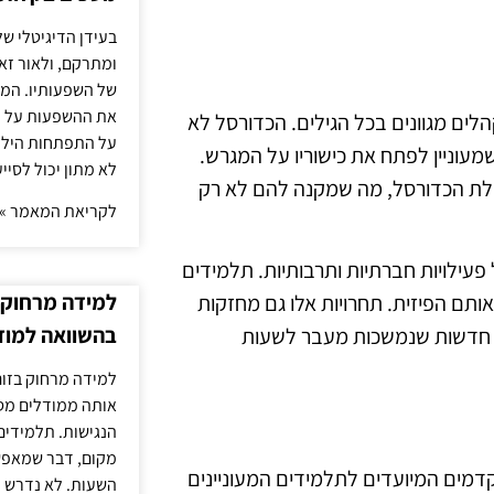
בעידן הדיגיטלי של
ומתרקם, ולאור זא
של השפעותיו. המעק
את ההשפעות על הב
לים מגוונים בכל הגילים. הכדורסל לא
על התפתחות הילד.
מעוניין לפתח את כישוריו על המגרש.
לא מתון יכול לסיי
ילת הכדורסל, מה שמקנה להם לא רק
לקריאת המאמר »
עילויות חברתיות ותרבותיות. תלמידים
למידה מרחוק ב
ותם הפיזית. תחרויות אלו גם מחזקות
בהשוואה למוד
ות חדשות שנמשכות מעבר לשעות
למידה מרחוק בזום
אותה ממודלים מסו
הנגישות. תלמידים
מקום, דבר שמאפש
מים המיועדים לתלמידים המעוניינים
השעות. לא נדרש ז