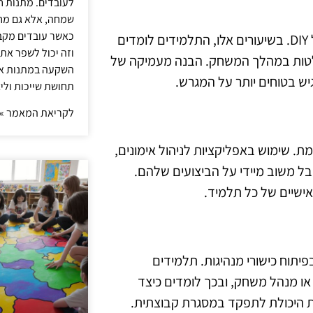
לעובדים. מתנות ח
שמחה, אלא גם מחז
כאשר עובדים מקבל
שיעורי טקטיקה והבנת המשחק מהווים נדבך חשוב בחוג כדורסל DIY. בשיעורים אלו, התלמידים לומדים
וזה יכול לשפר את 
חלטות במהלך המשחק. הבנה מעמיקה של
השקעה במתנות איכ
ש בטוחים יותר על המגרש.
תחושת שייכות וליצ
לקריאת המאמר »
טכנולוגיה על חוגי כדורסל DIY אינה נעלמת. שימוש באפליקציות לניהול אימונים,
ל משוב מיידי על הביצועים שלהם.
אישיים של כל תלמיד.
 גם בפיתוח כישורי מנהיגות. תלמידים
ו מנהל משחק, ובכך לומדים כיצד
את היכולת לתפקד במסגרת קבוצתית.