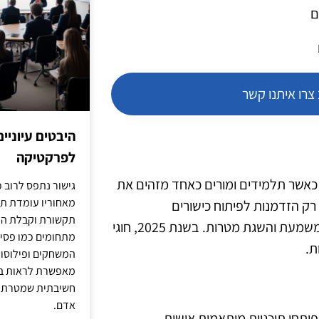
ם
רו איתנו קשר
היבטים עיוניי
לפרקטיקה
 כאשר תלמידים ומורים כאחד מזהים את
גישור נתפס לרוב כ
מאחוריו עומדת תש
רק הזדמנות לפיתוח כישורים
תקשורת וקבלת החל
ספורטיביים, אלא גם מסייעים בהקניית ערכים כמו עבודת צוות, משמעת והשגת מטרות. בשנת 2025, חוגי
מתחומים כמו פסיכו
המשחקים ופילוסופי
מאפשרת לראות בג
חשיבתית שמטרתה ש
אדם.
ים אלו פיתחו תוכניות מותאמות אישית