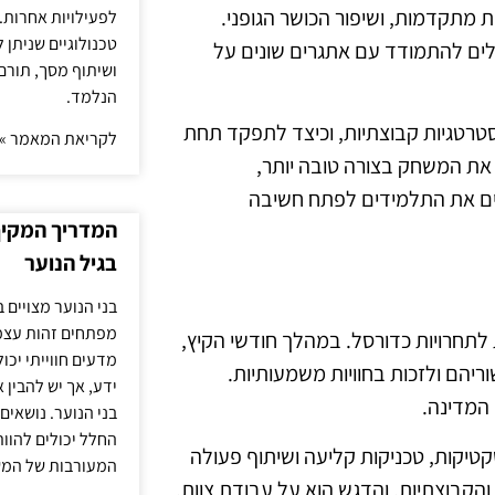
ת מתקדמות, ושיפור הכושר הגופני.
לפעילויות אחרות. 
טכנולוגיים שניתן 
לים להתמודד עם אתגרים שונים על
ושיתוף מסך, תורם
הנלמד.
טרטגיות קבוצתיות, וכיצד לתפקד תחת
לקריאת המאמר »
את המשחק בצורה טובה יותר,
ים את התלמידים לפתח חשיבה
המדריך המקיף 
בגיל הנוער
בני הנוער מצויים 
מפתחים זהות עצמי
לתחרויות כדורסל. במהלך חודשי הקיץ,
מדעים חווייתי יכ
יהם ולזכות בחוויות משמעותיות.
ידע, אך יש להבין 
 המדינה.
בני הנוער. נושאים 
החלל יכולים להוו
טקטיקות, טכניקות קליעה ושיתוף פעולה
המעורבות של המ
והקבוצתיות, והדגש הוא על עבודת צוות.