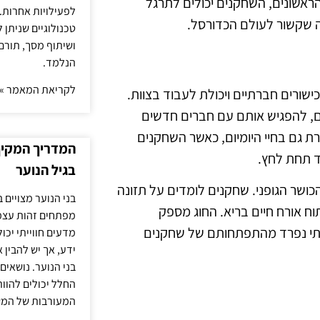
הראשונים, השחקנים יכולים לתרגל
לפעילויות אחרות. 
ה שקשור לעולם הכדורסל.
טכנולוגיים שניתן 
ושיתוף מסך, תורם
הנלמד.
לקריאת המאמר »
ישורים חברתיים ויכולת לעבוד בצוות.
ים, להפגיש אותם עם חברים חדשים
ת גם בחיי היומיום, כאשר השחקנים
המדריך המקיף 
ד תחת לחץ.
בגיל הנוער
הכושר הגופני. שחקנים לומדים על תזונה
בני הנוער מצויים 
ח אורח חיים בריא. החוג מספק
מפתחים זהות עצמי
לתי נפרד מהתפתחותם של שחקנים
מדעים חווייתי יכ
ידע, אך יש להבין 
בני הנוער. נושאים 
החלל יכולים להוו
המעורבות של המ