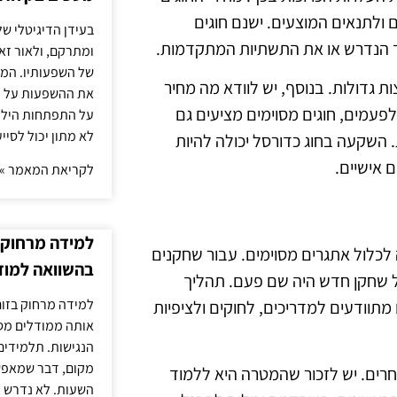
 ולתנאים המוצעים. ישנם חוגים
בעידן הדיגיטלי של
יוד הנדרש או את התשתיות המתקדמות.
ומתרקם, ולאור זא
של השפעותיו. המעק
ת גדולות. בנוסף, יש לוודא מה מחיר
את ההשפעות על הב
עמים, חוגים מסוימים מציעים גם
על התפתחות הילד.
לא מתון יכול לסיי
 השקעה בחוג כדורסל יכולה להיות
 אישיים.
לקריאת המאמר »
למידה מרחוק ב
 לכלול אתגרים מסוימים. עבור שחקנים
בהשוואה למוד
ל שחקן חדש היה שם פעם. תהליך
למידה מרחוק בזום
וודעים למדריכים, לחוקים ולציפיות
אותה ממודלים מסו
הנגישות. תלמידים
מקום, דבר שמאפש
רים. יש לזכור שהמטרה היא ללמוד
השעות. לא נדרש ז