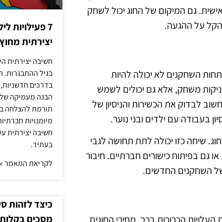
ית. גם המיקום של החוג יכול לשחק
הקל על ההגעה.
7 פעילויות ל
יצירתית מחוץ
חשיבה יצירתית היא
חות השחקנים לא יכולה להיות
בגיל ההתבגרות. ה
בדרכים חדשניות, 
ניקות משחק, אלא גם יכולים לשמש
הבנה מעמיקה של ה
שוב לבדוק את הכשירות והניסיון של
תורמת להצלחה בלי
 בעבודה עם ילדים ובני נוער.
מיומנויות חברתיות
חשיבה יצירתית עש
וג. שיחה כזו יכולה לתת תחושה לגבי
בעתיד.
 גם בפיתוח כישורים חברתיים. חיבור
לקריאת המאמר »
של השחקנים החדשים.
כיצד לזהות ס
מסכים בקלות
עלויות הכרוכות בכך. מחירי החוגים