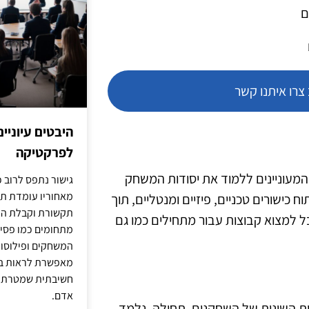
ם
רו איתנו קשר
היבטים עיוניי
לפרקטיקה
המעוניינים ללמוד את יסודות המשחק
גישור נתפס לרוב כ
מאחוריו עומדת תש
כישורים טכניים, פיזיים ומנטליים, תוך
תקשורת וקבלת החל
ל למצוא קבוצות עבור מתחילים כמו גם
מתחומים כמו פסיכו
המשחקים ופילוסופי
מאפשרת לראות בג
חשיבתית שמטרתה ש
אדם.
לות השונות של השחקנים. תחילה, נלמד