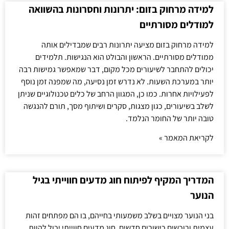
למידה מרחוק בזום: יתרונות וחסרונות בהשוואה
למודלים מסורתיים
למידה מרחוק בזום מציעה יתרונות רבים שמבדילים אותה
ממודלים מסורתיים. הראשון והבולט הוא הנגישות. תלמידים
יכולים להתחבר לשיעורים מכל מקום, דבר שמאפשר גמישות רבה
יותר במערכת השעות. לא נדרש זמן נסיעה, מה שמפנה זמן נוסף
לפעילויות אחרות. כמו כן, המגוון הרחב של כלים טכנולוגיים שניתן
לשלב בשיעורים, כגון מצגות, סקרים ושיתוף מסך, תורם להנגשה
טובה יותר של החומר הנלמד.
לקריאת המאמר »
המדריך המקיף לפיתוח חוג מדעים חווייתי בגיל
הנוער
בני הנוער מצויים בשלב משמעותי בחייהם, בו הם מפתחים זהות
עצמית ורוכשים כישורים חדשים. חוג מדעים חווייתי יכול להוות