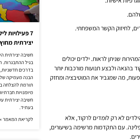
7 פעילויות ל
יצירתית מחוץ
חשיבה יצירתית היא
י בלט לגילאי 6‑8 הוא התוצאות המהירות שניתן לראות. ילדים יכולים
בגיל ההתבגרות. ה
וד בהנאה ולבצע תנועות מורכבות יותר
בדרכים חדשניות, 
ופעות, מה שמגביר את המוטיבציה ומחזק
הבנה מעמיקה של ה
תורמת להצלחה בלי
מיומנויות חברתיות
חשיבה יצירתית עש
בעתיד.
וח אישי. הילדים לא רק לומדים לרקוד, אלא
לקריאת המאמר »
ציפלינה. עם התקדמות מרשימה בשיעורים,
רים.