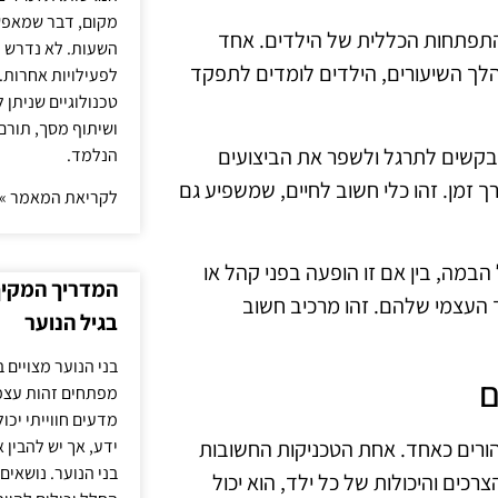
מקום, דבר שמאפש
התפתחות הכללית של הילדים. אחד
השעות. לא נדרש ז
מהלך השיעורים, הילדים לומדים לתפקד
לפעילויות אחרות. 
טכנולוגיים שניתן 
ושיתוף מסך, תורם
בקשים לתרגל ולשפר את הביצועים
הנלמד.
 זמן. זהו כלי חשוב לחיים, שמשפיע גם
לקריאת המאמר »
הבמה, בין אם זו הופעה בפני קהל או
המדריך המקיף 
 העצמי שלהם. זהו מרכיב חשוב
בגיל הנוער
בני הנוער מצויים 
ם
מפתחים זהות עצמי
מדעים חווייתי יכ
הורים כאחד. אחת הטכניקות החשובות
ידע, אך יש להבין 
בני הנוער. נושאים 
כים והיכולות של כל ילד, הוא יכול