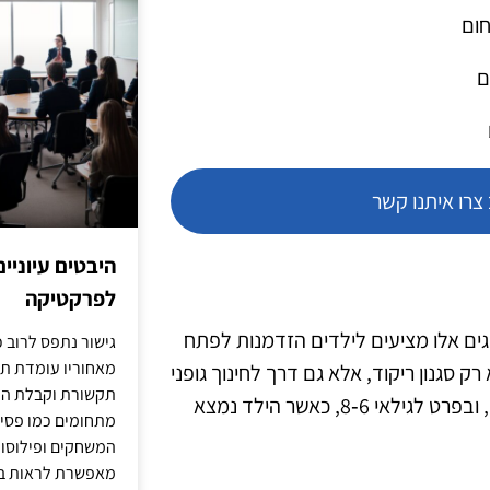
חום
ם
רו איתנו קשר
היבטים עיוניי
לפרקטיקה
ים אלו מציעים לילדים הזדמנות לפתח
גישור נתפס לרוב כ
מאחוריו עומדת תש
רק סגנון ריקוד, אלא גם דרך לחינוך גופני
תקשורת וקבלת החל
ולשיפור הביטחון העצמי. החוגים מיועדים לילדים בגילאים שונים, ובפרט לגילאי 6‑8, כאשר הילד נמצא
מתחומים כמו פסיכו
המשחקים ופילוסופי
מאפשרת לראות בג