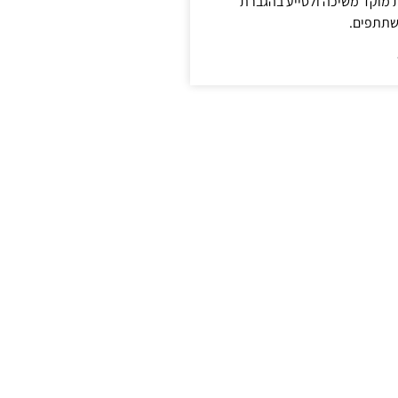
ת מוקד משיכה ולסייע בהגברת
שתתפים.