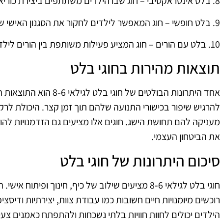
8. בלט אינטראקטיבי – חוג שבו הילדים משתתפים ביצירת כוריאוגרפיות אישיות.
9. בלט חופשי – חוג המאפשר לילדים לחקור את הסגנון האישי שלהם.
10. בלט עם הורים – חוג המציע פעילות משותפת בין הורים לילדים, לחיזוק הקשר המשפחתי.
תוצאות מהירות בחוגי בלט
אחד היתרונות הבולטים של חוג
להרגיש שיפור בכישורי התנועה שלהם תוך זמן קצר. היכולת לרק
מעניקה להם תחושת הישג. חוגים אלו מציעים גם הזדמנויות לה
את הביטחון העצמי.
סיכום היתרונות של חוגי בלט
חוגי בלט לגילאי 6‑8 מציעים שילוב של כיף, חינוך ופית
רוכשים מיומנויות חיים חשובות כמו עבודת צוות, יצירתיות ודיס
הילדים יכולים לחוות חוויות בלתי נשכחות ולהתפתח כאמנים צעי