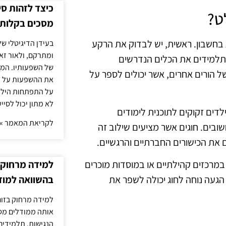
כיצד לזהות ס
ט?
מסכים בקלות
בחשבון. ראשית, יש לבדוק את הרקע
בעידן הדיגיטלי של
ומתרקם, ולאור זא
 לתלמידים את הכלים הנדרשים
של השפעותיו. המעק
 הורים אחרים, אשר יכולים לספר על
את ההשפעות על הב
על התפתחות הילד.
לא מתון יכול לסיי
 לוודא שהחוג מציע תוכנית מותאמת גיל. בגילאי 6-8, הילדים זקוקים לתוכנית לימודים
לקריאת המאמר »
שובים. חוגים אשר מציעים שילוב זה
ם את הכישורים החברתיים והרגשיים.
למידה מרחוק ב
במרכזים קהילתיים או במוסדות מוכרים
בהשוואה למוד
 הגעה נוחה לחוג יכולה לשפר את
למידה מרחוק בזום
אותה ממודלים מסו
הנגישות. תלמידים