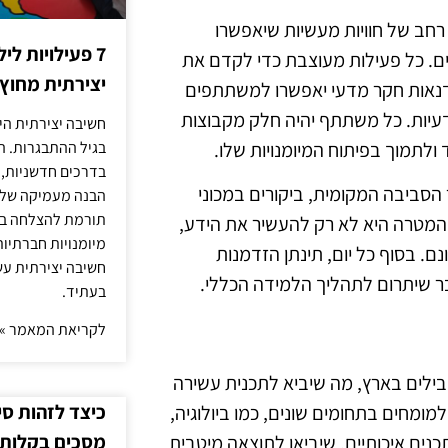
ות תכלול מגוון רחב של חוויות מעשיות שיאפשרו
7 פעילויות ל
ם. כל פעילות מעוצבת כדי לקדם את
יצירתית מחוץ
סדנאות חקר מדעי יאפשרו למשתתפים
דעיות. כל משתתף יהיה חלק מקבוצות
חשיבה יצירתית היא
ולתמוך בפיתוח המיומנויות שלו.
בגיל ההתבגרות. ה
בדרכים חדשניות, 
ר הסביבה המקומית, ביקורים במכוני
הבנה מעמיקה של ה
תורמת להצלחה בלי
. המטרה היא לא רק להעשיר את הידע,
מיומנויות חברתיות
ם. בסוף כל יום, תינתן הזדמנות
חשיבה יצירתית עש
ר שיתרום לתהליך הלמידה הכללי.
בעתיד.
לקריאת המאמר »
ילים בארץ, מה שיביא לתכנית עשירה
כיצד לזהות ס
ומחים בתחומים שונים, כמו ביולוגיה,
מסכים בקלות
נים איכותיים, שיביאו לתוצאה מיטבית