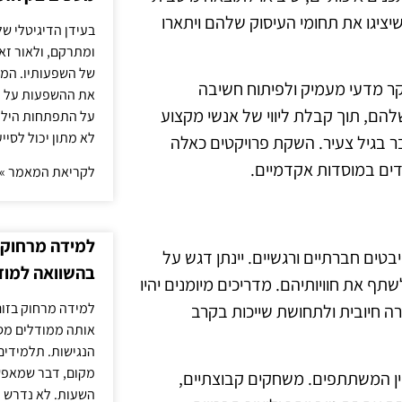
יגו את תחומי העיסוק שלהם ויתארו
בעידן הדיגיטלי של
ומתרקם, ולאור זא
של השפעותיו. המעק
 מדעי מעמיק ולפיתוח חשיבה
את ההשפעות על הב
להם, תוך קבלת ליווי של אנשי מקצוע
על התפתחות הילד.
לא מתון יכול לסיי
בגיל צעיר. השקת פרויקטים כאלה
דים במוסדות אקדמיים.
לקריאת המאמר »
למידה מרחוק ב
ים חברתיים ורגשיים. יינתן דגש על
בהשוואה למוד
 את חוויותיהם. מדריכים מיומנים יהיו
למידה מרחוק בזום
רה חיובית ולתחושת שייכות בקרב
אותה ממודלים מסו
הנגישות. תלמידים
מקום, דבר שמאפש
בין המשתתפים. משחקים קבוצתיים,
השעות. לא נדרש ז