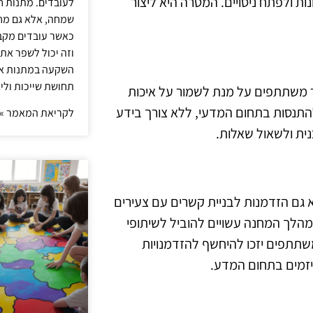
ות ולפתח ניסויים. המטרה היא ליצור
לעובדים. מתנות ח
שמחה, אלא גם מחז
כאשר עובדים מקבל
וזה יכול לשפר את 
השקעה במתנות איכ
תחושת שייכות וליצ
 משתתפים על מנת לשמור על איכות
להתנסות בתחום המדעי, ללא צורך בידע
לקריאת המאמר »
נית ולשאול שאלות.
חד-פעמית, אלא גם הזדמנות לבניית קשרים עם צעירים
מהלך המחנה עשויים להוביל לשיתופי
תתפים יזכו להיחשף להזדמנויות
מיזמים בתחום המדע.