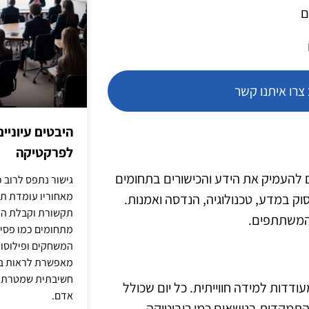
ם
רו איתנו קשר
היבטים עיוניי
לפרקטיקה
דית למשתתפים להעמיק את הידע והכישורים בתחומים
גישור נתפס לרוב כ
מאחוריו עומדת תש
סוק במדע, טכנולוגיה, הנדסה ואמנות.
תקשורת וקבלת החל
 המשתתפים.
מתחומים כמו פסיכו
המשחקים ופילוסופי
מאפשרת לראות בג
חשיבתית שמטרתה ש
ודדות למידה חווייתית. כל יום שכולל
אדם.
תמקדות בנושאים כמו רובוטיקה,