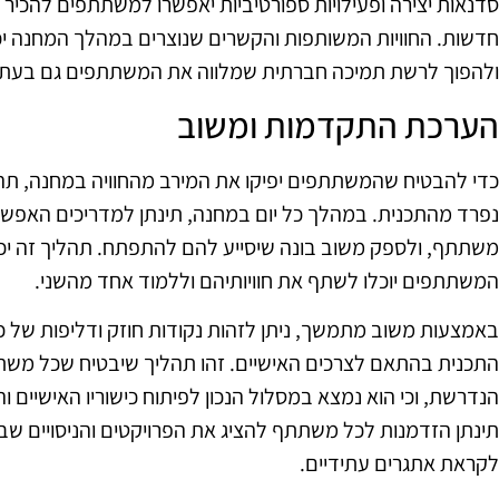
סדנאות יצירה ופעילויות ספורטיביות יאפשרו למשתתפים להכיר זה
חדשות. החוויות המשותפות והקשרים שנוצרים במהלך המחנה יכו
ולהפוך לרשת תמיכה חברתית שמלווה את המשתתפים גם בעתי
הערכת התקדמות ומשוב
כדי להבטיח שהמשתתפים יפיקו את המירב מהחוויה במחנה, תה
נפרד מהתכנית. במהלך כל יום במחנה, תינתן למדריכים האפש
משתתף, ולספק משוב בונה שיסייע להם להתפתח. תהליך זה יכל
המשתתפים יוכלו לשתף את חוויותיהם וללמוד אחד מהשני.
באמצעות משוב מתמשך, ניתן לזהות נקודות חוזק ודליפות של
התכנית בהתאם לצרכים האישיים. זהו תהליך שיבטיח שכל מש
הנדרשת, וכי הוא נמצא במסלול הנכון לפיתוח כישוריו האישיים 
תינתן הזדמנות לכל משתתף להציג את הפרויקטים והניסויים שביצ
לקראת אתגרים עתידיים.