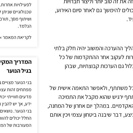
 את זה טוב יותר וליצור חברויות
לפעילויות אחרות. 
לים להימשך גם לאחר סיום האירוע,
טכנולוגיים שניתן 
ד.
ושיתוף מסך, תורם
הנלמד.
לקריאת המאמר »
ליך ההערכה והמשוב יהיה חלק בלתי
רות לעקוב אחר ההתקדמות של כל
המדריך המקיף 
ול גם הערכות קבוצתיות, שבהן
בגיל הנוער
בני הנוער מצויים 
 כל משתתף, ולאפשר התאמה אישית של
מפתחים זהות עצמי
תתף ירגיש שהוא מקבל את התמיכה
מדעים חווייתי יכ
ידע, אך יש להבין 
והאקדמיים. במהלך יום אחרון של המחנה,
בני הנוער. נושאים 
ע, דבר שיבנה ביטחון עצמי ויכין אותם
החלל יכולים להוו
המעורבות של המ