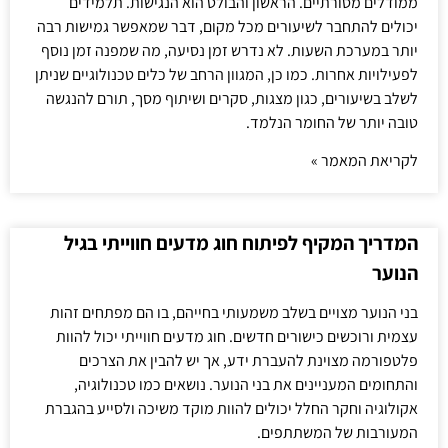
ממודלים מסורתיים. הראשון והבולט הוא הנגישות. תלמידים
יכולים להתחבר לשיעורים מכל מקום, דבר שמאפשר גמישות רבה
יותר במערכת השעות. לא נדרש זמן נסיעה, מה שמפנה זמן נוסף
לפעילויות אחרות. כמו כן, המגוון הרחב של כלים טכנולוגיים שניתן
לשלב בשיעורים, כגון מצגות, סקרים ושיתוף מסך, תורם להנגשה
טובה יותר של החומר הנלמד.
לקריאת המאמר »
המדריך המקיף לפיתוח חוג מדעים חווייתי בגיל
הנוער
בני הנוער מצויים בשלב משמעותי בחייהם, בו הם מפתחים זהות
עצמית ורוכשים כישורים חדשים. חוג מדעים חווייתי יכול להוות
פלטפורמה מצוינת להעברת ידע, אך יש להבין את הצרכים
והתחומים המעניינים את בני הנוער. נושאים כמו טכנולוגיה,
אקולוגיה וחקר החלל יכולים להוות מוקד משיכה ולסייע בהגברת
המעורבות של המשתתפים.