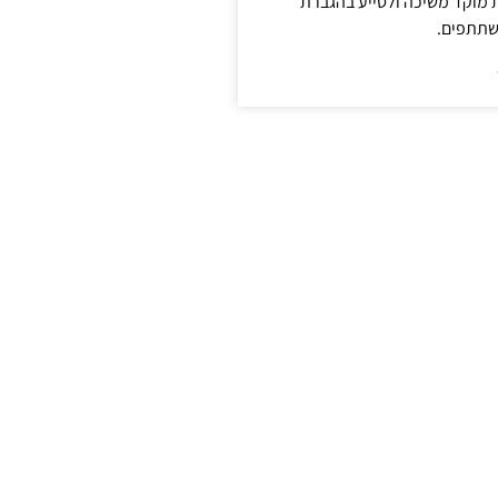
ת מוקד משיכה ולסייע בהגברת
שתתפים.