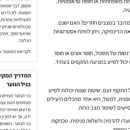
ת משפחתיות או חוויות טראומטיות.
מקום, דבר שמאפש
יה.
השעות. לא נדרש ז
לפעילויות אחרות. 
 מדובר במצבים חוזרים? האם ישנם
טכנולוגיים שניתן 
ת הדינמיקה, ניתן לפתח אסטרטגיות
ושיתוף מסך, תורם
הנלמד.
לקריאת המאמר »
שות של תסכול, חוסר אונים או חוסר
 יכול לסייע במניעת התקפים בעתיד.
המדריך המקיף 
בגיל הנוער
התקפי זעם. שיטות שונות יכולות לסייע
בני הנוער מצויים 
פנית, למשל, היא אחד מהכלים היעילים
מפתחים זהות עצמי
יעים לשיפור מצב הרוח.
מדעים חווייתי יכ
ידע, אך יש להבין 
 נועדו להרפיה ולשלווה פנימית. טכניקות
בני הנוער. נושאים 
 נפשית.