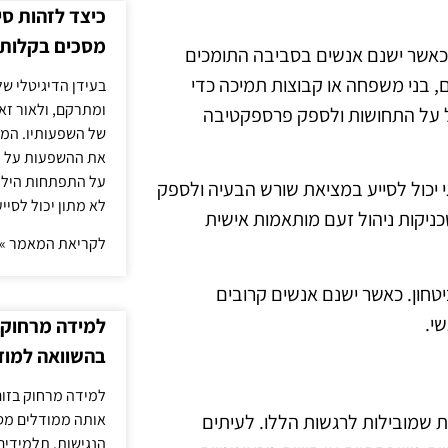
כיצד לזהות ס
מסכים בקלות
כאשר ישנם אנשים בסביבה התומכים
ם, בני משפחה או קבוצות תמיכה כדי
בעידן הדיגיטלי של
ומתרקם, ולאור זא
ל על התחושות ולספק פרספקטיבה
של השפעותיו. המעק
את ההשפעות על הב
על התפתחות הילד.
גי יכול לסייע במציאת שורש הבעיה ולספק
לא מתון יכול לסיי
ניקות ניהול זעם מותאמות אישית
לקריאת המאמר »
יטחון. כאשר ישנם אנשים קרובים
י.
למידה מרחוק ב
בהשוואה למוד
למידה מרחוק בזום
אותה ממודלים מסו
ת שמובילות לרגשות הללו. לעיתים
הנגישות. תלמידים