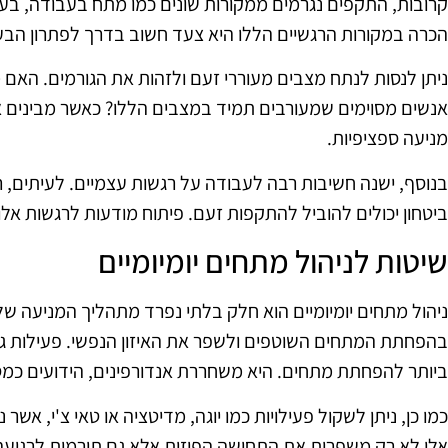
קרובות, התקפים נגרמים ממקורות שונים כמו מתח בעבודה, בעיו
הכרה במקורות הרגשיים הללו היא צעד חשוב בדרך לפתרון הבע
ניתן לנסות לנתח מצבים מעוררי זעם ולזהות את הגורמים. האם
אנשים מסוימים שמעורבים תמיד במצבים הללו? כאשר מבינים א
מניעה ספציפיות.
בנוסף, ישנה חשיבות רבה לעבודה על רגשות עצמיים. לעיתים, רג
ביטחון יכולים להוביל להתקפות זעם. פיתוח מודעות לרגשות אלו
שיטות לניהול מתחים יומיומיים
ניהול מתחים יומיומיים הוא חלק בלתי נפרד מתהליך המניעה של 
בהפחתת המתחים השוטפים ולשפר את האיזון הנפשי. פעילות גו
ביותר להפחתת מתחים. היא משחררת אנדורפינים, הידועים כמסי
כמו כן, ניתן לשקול פעילויות כמו יוגה, מדיטציה או טאי צ'י, אשר
אלו לא רק משפרות את התחושה הפיזית אלא גם תורמות לרגיעה