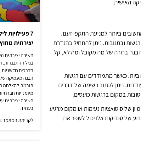
יקה האישית.
חשובים ביותר למניעת התקפי זעם.
7 פעילויות ל
רגשות ובתגובות. ניתן להתחיל בהגדרת
יצירתית מחוץ
 הבנה ברורה של מה מקובל ומה לא, קל
חשיבה יצירתית היא
בגיל ההתבגרות. ה
בדרכים חדשניות, 
ביות. כאשר מתמודדים עם רגשות
הבנה מעמיקה של ה
דדות. ניתן לכתוב רשימה של דברים
תורמת להצלחה בלי
מיומנויות חברתיות
 טובות במקום ברגשות כועסים.
חשיבה יצירתית עש
מיון של סיטואציות נעימות או מקום מרגיע
בעתיד.
וע של טכניקות אלו יכול לשפר את
לקריאת המאמר »