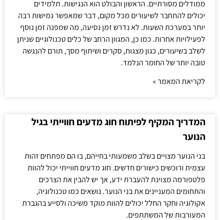
ממודלים מסורתיים. הראשון והבולט הוא הנגישות. תלמידים
יכולים להתחבר לשיעורים מכל מקום, דבר שמאפשר גמישות רבה
יותר במערכת השעות. לא נדרש זמן נסיעה, מה שמפנה זמן נוסף
לפעילויות אחרות. כמו כן, המגוון הרחב של כלים טכנולוגיים שניתן
לשלב בשיעורים, כגון מצגות, סקרים ושיתוף מסך, תורם להנגשה
טובה יותר של החומר הנלמד.
לקריאת המאמר »
המדריך המקיף לפיתוח חוג מדעים חווייתי בגיל
הנוער
בני הנוער מצויים בשלב משמעותי בחייהם, בו הם מפתחים זהות
עצמית ורוכשים כישורים חדשים. חוג מדעים חווייתי יכול להוות
פלטפורמה מצוינת להעברת ידע, אך יש להבין את הצרכים
והתחומים המעניינים את בני הנוער. נושאים כמו טכנולוגיה,
אקולוגיה וחקר החלל יכולים להוות מוקד משיכה ולסייע בהגברת
המעורבות של המשתתפים.