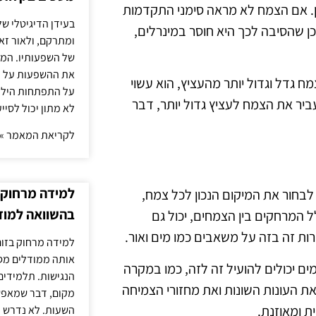
ן. אם הצמח לא מראה סימני התקדמות
בעידן הדיגיטלי של
ן שהסיבה לכך היא חוסר במינרלים,
ומתרקם, ולאור זא
של השפעותיו. המעק
את ההשפעות על הב
ח גדל וגדול יותר מהעציץ, הוא עשוי
על התפתחות הילד.
יר את הצמח לעציץ גדול יותר, דבר
לא מתון יכול לסיי
לקריאת המאמר »
למידה מרחוק ב
 לבחור את המיקום הנכון לכל צמח,
בהשוואה למוד
ל המרחקים בין הצמחים, יכול גם
ת זה בזה על משאבים כמו מים ואור.
למידה מרחוק בזום
אותה ממודלים מסו
מים יכולים להועיל זה לזה, כמו במקרה
הנגישות. תלמידים
את העונות השונות ואת מחזורי הצמיחה
מקום, דבר שמאפש
ת ומאוזנת.
השעות. לא נדרש ז