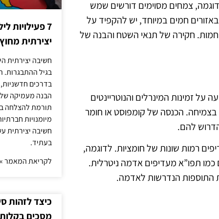
דוגמה, צמחים מסוימים דורשים שמש
באזורים חמים במיוחד, יש להקפיד על
7 פעילויות ל
חמות. חקירה של תנאי השטח והבנה של
יצירתית מחוץ
חשיבה יצירתית היא
בגיל ההתבגרות. ה
בדרכים חדשניות, 
הבנה מעמיקה של ה
 על זמינות המינרלים והנוטריינטים
תורמת להצלחה בלי
 בצמיחה. הכנסה של קומפוסט או חומר
מיומנויות חברתיות
דרוש להם.
חשיבה יצירתית עש
בעתיד.
חים שונים מעדיפים רמות שונות של חומציות. לדוגמה,
לקריאת המאמר »
 כמו תפו”א מעדיפים אדמה ניטרלית.
כיצד לזהות ס
מסכים בקלות