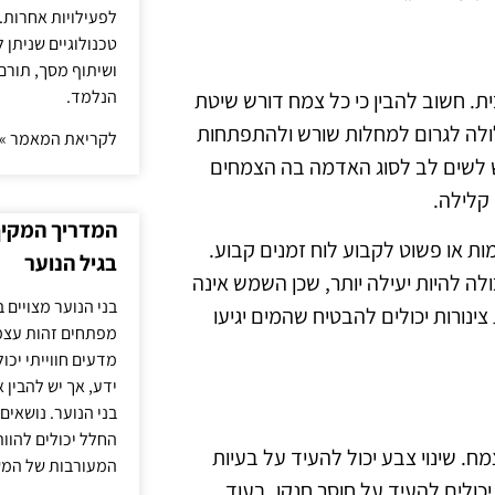
לפעילויות אחרות. 
טכנולוגיים שניתן 
ושיתוף מסך, תורם
הנלמד.
. חשוב להבין כי כל צמח דורש שיטת
ולה לגרום למחלות שורש ולהתפתחות
לקריאת המאמר »
 לשים לב לסוג האדמה בה הצמחים
קלילה.
המדריך המקיף 
ת או פשוט לקבוע לוח זמנים קבוע.
בגיל הנוער
ה להיות יעילה יותר, שכן השמש אינה
בני הנוער מצויים 
נורות יכולים להבטיח שהמים יגיעו
מפתחים זהות עצמי
מדעים חווייתי יכ
ידע, אך יש להבין 
בני הנוער. נושאים 
החלל יכולים להוו
. שינוי צבע יכול להעיד על בעיות
המעורבות של המ
יכולים להעיד על חוסר חנקן, בעוד