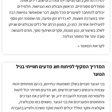
למידה מרחוק בזום מציעה יתרונות רבים שמבדילים אותה
ממודלים מסורתיים. הראשון והבולט הוא הנגישות. תלמידים
יכולים להתחבר לשיעורים מכל מקום, דבר שמאפשר גמישות רבה
יותר במערכת השעות. לא נדרש זמן נסיעה, מה שמפנה זמן נוסף
לפעילויות אחרות. כמו כן, המגוון הרחב של כלים טכנולוגיים שניתן
לשלב בשיעורים, כגון מצגות, סקרים ושיתוף מסך, תורם להנגשה
טובה יותר של החומר הנלמד.
לקריאת המאמר »
המדריך המקיף לפיתוח חוג מדעים חווייתי בגיל
הנוער
בני הנוער מצויים בשלב משמעותי בחייהם, בו הם מפתחים זהות
עצמית ורוכשים כישורים חדשים. חוג מדעים חווייתי יכול להוות
פלטפורמה מצוינת להעברת ידע, אך יש להבין את הצרכים
והתחומים המעניינים את בני הנוער. נושאים כמו טכנולוגיה,
אקולוגיה וחקר החלל יכולים להוות מוקד משיכה ולסייע בהגברת