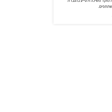
ת מוקד משיכה ולסייע בהגברת
שתתפים.