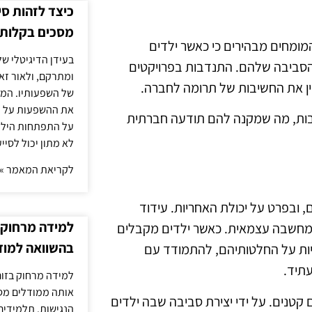
כיצד לזהות ס
מסכים בקלות
מומחים מבהירים כי כאשר ילדים
בעידן הדיגיטלי של
הסביבה שלהם. התנדבות בפרויקטים
ומתרקם, ולאור זא
ן את החשיבות של תרומה לחברה.
של השפעותיו. המעק
את ההשפעות על הב
יבות, מה שמקנה להם תודעה חברתית
על התפתחות הילד.
לא מתון יכול לסיי
לקריאת המאמר »
 ובפרט על יכולת האחריות. עידוד
למידה מרחוק ב
ון ומחשבה עצמאית. כאשר ילדים מקבלים
בהשוואה למוד
יות על החלטותיהם, להתמודד עם
תיד.
למידה מרחוק בזום
אותה ממודלים מסו
 קטנים. על ידי יצירת סביבה שבה ילדים
הנגישות. תלמידים