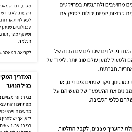
נים מחושבים ולהתנסות בפרויקטים
מקום, דבר שמאפש
ת קבוצות יזמיות יכולות לספק את
השעות. לא נדרש ז
לפעילויות אחרות. 
טכנולוגיים שניתן 
ושיתוף מסך, תורם
הנלמד.
מודרני. ילדים שגדלים עם הבנה של
לקריאת המאמר »
לפעול למען עולם טוב יותר. לימוד על
אחריות חברתית.
המדריך המקיף 
 גינון, ניקוי שטחים ציבוריים, או
בגיל הנוער
ם מבינים את ההשפעה של מעשיהם על
בני הנוער מצויים 
להם כלפי הסביבה.
מפתחים זהות עצמי
מדעים חווייתי יכ
ידע, אך יש להבין 
בני הנוער. נושאים 
כולת להעריך מצבים, לקבל החלטות