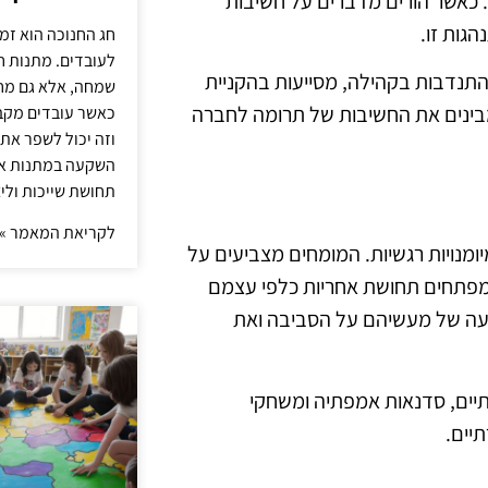
. כאשר הורים מדברים על חשיבות
גות זו.
חג החנוכה הוא זמ
לעובדים. מתנות ח
או התנדבות בקהילה, מסייעות בהקניית
שמחה, אלא גם מחז
מבינים את החשיבות של תרומה לחברה
כאשר עובדים מקבל
וזה יכול לשפר את 
השקעה במתנות איכ
תחושת שייכות וליצ
לקריאת המאמר »
ומנויות רגשיות. המומחים מצביעים על
מפתחים תחושת אחריות כלפי עצמם
עה של מעשיהם על הסביבה ואת
צתיים, סדנאות אמפתיה ומשחקי
יים.