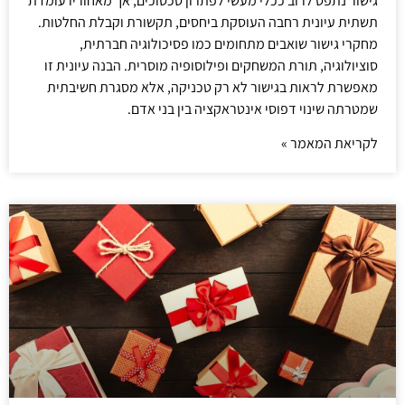
גישור נתפס לרוב ככלי מעשי לפתרון סכסוכים, אך מאחוריו עומדת
תשתית עיונית רחבה העוסקת ביחסים, תקשורת וקבלת החלטות.
מחקרי גישור שואבים מתחומים כמו פסיכולוגיה חברתית,
סוציולוגיה, תורת המשחקים ופילוסופיה מוסרית. הבנה עיונית זו
מאפשרת לראות בגישור לא רק טכניקה, אלא מסגרת חשיבתית
שמטרתה שינוי דפוסי אינטראקציה בין בני אדם.
לקריאת המאמר »