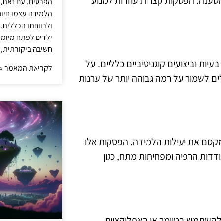
טענה. הפסקות קצרות עוזרות למנוע
הפרסים. עם זאת,
הלמידה עצמו חיונ
ולרווחתו הכללית.
ילדים לפתח מיומנו
חשיבה ביקורתית, 
עיות וביצועים קוגניטיביים כלליים. על
לקריאת המאמר »
ים לשמור על רמה גבוהה יותר של ערנות
פסקות קצרות כל 25-30 דקות כדי למקסם את יעילות הלמידה. הפסקות אלו
ויות המעודדות הרפיה ומפחיתות מתח, כגון
להשתמש בטיימר או באפליקציית