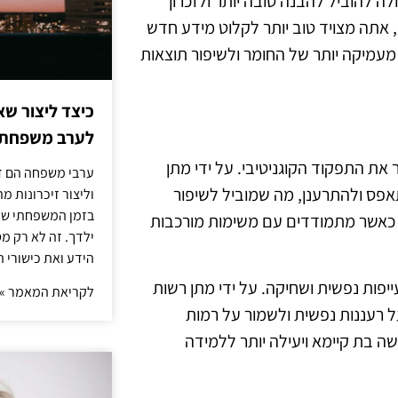
 להוביל להבנה טובה יותר ולזכרון
 אתה מצויד טוב יותר לקלוט מידע חדש
 מעמיקה יותר של החומר ולשיפור תוצאות
כיצד ליצור שא
לערב משפחתי
את התפקוד הקוגניטיבי. על ידי מתן
ערבי משפחה הם דר
ס ולהתרענן, מה שמוביל לשיפור
וליצור זיכרונות 
בזמן המשפחתי שלך
יוחד כאשר מתמודדים עם משימות מורכבות
ילדך. זה לא רק מ
הידע ואת כישורי 
ייפות נפשית ושחיקה. על ידי מתן רשות
לקריאת המאמר »
רעננות נפשית ולשמור על רמות
שה בת קיימא ויעילה יותר ללמידה