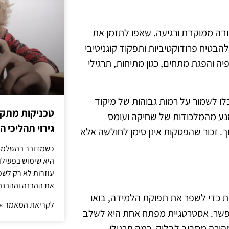
ודה ממוקדת ורגיעה. שאפו לתזמן את
זמן קבועים, כמו כל 25-30 דקות, כדי להבטיח פרודוקטיביות ותפקוד קוגניטיבי
ה והפגת מתחים, כגון מתיחות, תרגילי
לו לשמור על רמות גבוהות של מיקוד
טכניקות מתקד
ימנע מהמלכודות של שחיקה ועומס
גירוי תהליכי הז
ך. זכור שהפסקות אינן סימן לחולשה אלא
כשמדובר בהשלמת 
היא שימוש בפעילוי
עוזרות לא רק לשפ
את ההבנה וההבנה
ת כדי לשפר את תפוקת הלמידה, בואו
לקריאת המאמר »
אפשר. אסטרטגיית מפתח אחת היא לשלב
הירה מסביב לבלוק, כמה תרגילי