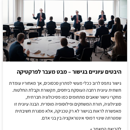
היבטים עיוניים בגישור – מבט מעבר לפרקטיקה
גישור נתפס לרוב ככלי מעשי לפתרון סכסוכים, אך מאחוריו עומדת
תשתית עיונית רחבה העוסקת ביחסים, תקשורת וקבלת החלטות.
מחקרי גישור שואבים מתחומים כמו פסיכולוגיה חברתית,
סוציולוגיה, תורת המשחקים ופילוסופיה מוסרית. הבנה עיונית זו
מאפשרת לראות בגישור לא רק טכניקה, אלא מסגרת חשיבתית
שמטרתה שינוי דפוסי אינטראקציה בין בני אדם.
לקריאת המאמר »