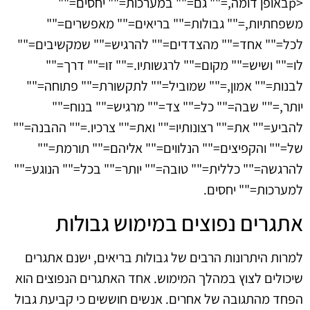
<pבאופן דומה,="" גם="" במערכות="" יחסים=""
משפחתיות,="" גבולות="" בריאים="" מאפשרים=""
לכל="" אחד="" מהצדדים="" להרגיש="" שמקשיבים=""
לו="" ושיש="" מקום="" לרגשותיו.="" זו="" דרך=""
לבנות="" אמון,="" שמוביל="" לתקשורת="" פתוחה=""
יותר,="" שבה="" כל="" צד="" מרגיש="" בנוח=""
להביע="" את="" רצונותיו="" ואת="" צרכיו.="" ההבנה=""
של="" והקפיצים="" הנלווים="" אליהם="" תורמת=""
להרגשה="" כללית="" טובה="" יותר="" בכל="" הנוגע=""
למערכות="" יחסים.
אתגרים נפוצים במימוש גבולות
למרות היתרונות הרבים של גבולות בריאים, ישנם אתגרים
שיכולים לצוץ במהלך המימוש. אחד האתגרים הנפוצים הוא
הפחד מהתגובה של אחרים. אנשים חוששים כי קביעת גבול