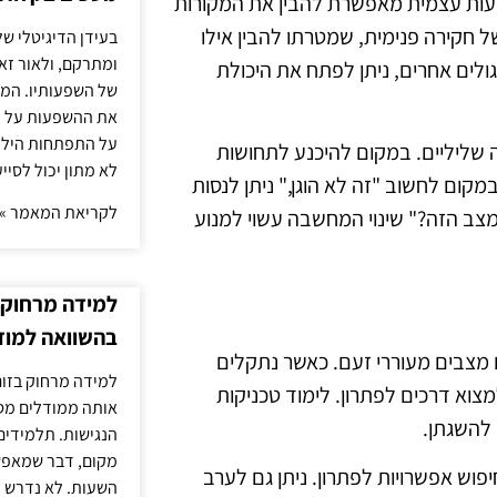
עות עצמית מאפשרת להבין את המקורות
 חקירה פנימית, שמטרתו להבין אילו
בעידן הדיגיטלי של
ומתרקם, ולאור זא
לים אחרים, ניתן לפתח את היכולת
של השפעותיו. המעק
את ההשפעות על הב
על התפתחות הילד.
 שליליים. במקום להיכנע לתחושות
לא מתון יכול לסיי
קום לחשוב "זה לא הוגן," ניתן לנסות
לקריאת המאמר »
צב הזה?" שינוי המחשבה עשוי למנוע
למידה מרחוק ב
בהשוואה למוד
 מצבים מעוררי זעם. כאשר נתקלים
למידה מרחוק בזום
צוא דרכים לפתרון. לימוד טכניקות
אותה ממודלים מסו
 להשגתן.
הנגישות. תלמידים
מקום, דבר שמאפש
פוש אפשרויות לפתרון. ניתן גם לערב
השעות. לא נדרש ז