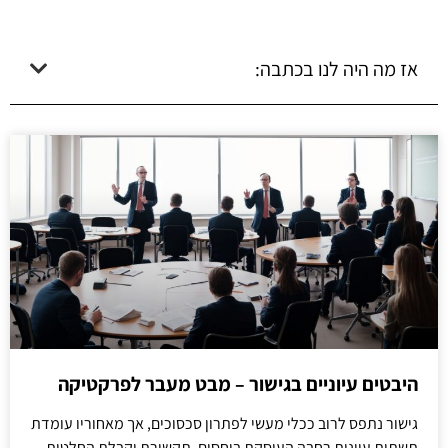
אז מה היה לנו בכתבה:
היבטים עיוניים בגישור – מבט מעבר לפרקטיקה
גישור נתפס לרוב ככלי מעשי לפתרון סכסוכים, אך מאחוריו עומדת
תשתית עיונית רחבה העוסקת ביחסים, תקשורת וקבלת החלטות.