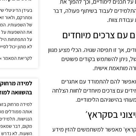
ל תכנים לימודיים, וכך להפוך את
התלמידים לעבוד בשיתוף פעולה, דבר
בעידן הדיגיטלי של
ומתרקם, ולאור זא
עבודת צוות.
של השפעותיו. המעק
את ההשפעות על הב
על התפתחות הילד.
לא מתון יכול לסיי
ם, אך זו תפיסה שגויה. הכלי מציע מגוון
ל, ניתן להשתמש בקודים פשוטים
לקריאת המאמר »
ורה מותאמת אישית.
שמאפשר להם להתמודד עם אתגרים
למידה מרחוק ב
דים עם צרכים מיוחדים לחוות הצלחה
בהשוואה למוד
עותי בהישגיהם הלימודיים.
למידה מרחוק בזום
אותה ממודלים מסו
הנגישות. תלמידים
מקום, דבר שמאפש
סקראץ׳ מאפשר למשתמשים להזין מידע
השעות. לא נדרש ז