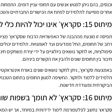
וכנסים, בהם ניתן לפגוש אנשים עם תחומי עניין דומים. התמחו
אחרים מסייעת לתלמידים לפתח את הכישורים החברתיים והטכנולו
מיתוס 15: סקראץ׳ אינו יכול להיות כלי למידה חוצה תחומים
תפיסה זו מונעת מההבנה של האפשרויות הרבות שסקראץ׳ מציע. 
רחב של תחומים, החל ממדעים ועד לאומנויות. תלמידים יכולים
סימולציות, או לחקור נושאים ביולוגיים על ידי יצירת משחקים ח
חיבור בין תחומים שונים ולהבין את הקשרים ביניהם.
באמצעות סקראץ׳, ניתן לחקור נושאים שונים באורח אינטראקטיב
תלמידים ללמוד ולחקור. החשיפה למגוון תחומים בתחום הטכנ
הביקורתית ומעודדת חדשנות.
מיתוס 16: סקראץ׳ לא תומך בשפות שונות
סקראץ׳ נחשב לפלטפורמת לימוד ידידותית במיוחד, אך יש המא