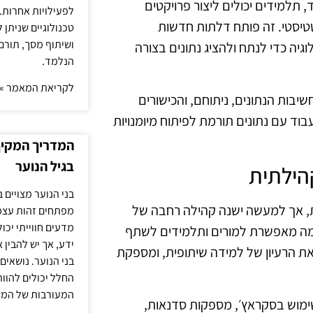
, תלמידים יכולים ליצור פרויקטים
לפעילויות אחרות. 
סטטיסטי. זה פותח דלתות חדשות
טכנולוגיים שניתן 
ושיתוף מסך, תורם
יה כדי לנתח ולהציג נתונים בצורה
הנלמד.
לקריאת המאמר »
יבות הנתונים, ניתוחם, והכישורים
בוד עם נתונים תורמת לפיתוח מיומנויות
המדריך המקיף 
בגיל הנוער
בני הנוער מצויים 
כת, אך למעשה ישנה קהילה רחבה של
מפתחים זהות עצמי
מדעים חווייתי יכ
מה מאפשרת למורים ותלמידים לשתף
ידע, אך יש להבין 
ת הרעיון של למידה שיתופית, ומספקת
בני הנוער. נושאים 
החלל יכולים להוו
המעורבות של המ
שימוש בסקראץ׳, מספקות סדנאות,