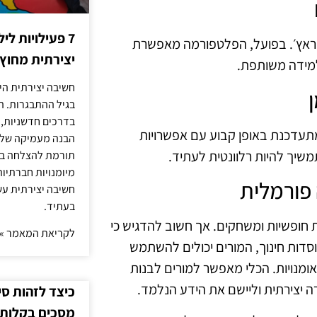
7 פעילויות ל
ראץ׳. בפועל, הפלטפורמה מאפשרת
יצירתית מחוץ
מידה משותפת.
חשיבה יצירתית היא
בגיל ההתבגרות. ה
בדרכים חדשניות, 
תעדכנת באופן קבוע עם אפשרויות
הבנה מעמיקה של ה
שיך להיות רלוונטית לעתיד.
תורמת להצלחה בלי
מיומנויות חברתיות
חשיבה יצירתית עש
בעתיד.
 חופשיות ומשחקים. אך חשוב להדגיש כי
לקריאת המאמר »
דות חינוך, המורים יכולים להשתמש
אומנויות. הכלי מאפשר למורים לבנות
 יצירתית וליישם את הידע הנלמד.
כיצד לזהות ס
מסכים בקלות