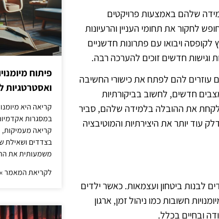
מידה שלהם באמצעות פרויקטים
פש לחקור את תחומי העניין והרעיונות
ץ לקופסה ויבואו עם פתרונות חדשניים
ות וגישות חדשים זוכים להערכה רבה.
פיתוח מיומנוי
ים עוזרים להם לפתח את כישורי החשיבה
ואסטרטגיות ל
מצבים חדשים, לחשוב בביקורתיות
קריאה היא מיומנו
ים לקחת את ההובלה בלמידה שלהם, סביר
במסגרות אקדמיות 
ק עוד יותר את היצירתיות והמוטיבציה
קריאה מעמיקות, כ
בצדדים ושאילת שא
משמעותית את הה
לקריאת המאמר »
ים לבנות ביטחון ועצמאות. כאשר ילדים
נויות חשובות כמו ניהול זמן, ארגון
דה ובחיים בכלל.