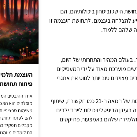
ושת הישג וביטחון ביכולותיהם. הם
גיע להצלחה בעצמם. לתחושת העצמה זו
ה שלהם ללמוד.
 בעולם המהיר והתחרותי של היום,
שים מוערכת מאוד על ידי המעסיקים
העצמת תלמידים
ים מצוידים טוב יותר לנווט את אתגרי
פיתוח תחושת א
אחד ההיבטים המרכ
בנוסף, פרויקטים עצמאיים עוזרים לילדים לפתח מיומנויות חשובות של המאה ה-21 כמו תקשורת, שיתוף
מוצלחים הוא האצל
 בעידן הדיגיטלי ויכולות לייחד ילדים
משימות ספציפיות 
להם לפתח תחושת א
 הלמידה שלהם באמצעות פרויקטים
מקבלים תפקיד בתכ
הם לומדים מיומנוי