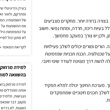
בעידן הדיגיטלי של
ומתרקם, ולאור זא
של השפעותיו. המעק
בצורה ברורה יותר. מחקרים מצביעים
את ההשפעות על הב
ל בעיות ריכוז, חרדה, ומתח נפשי. חשוב
על התפתחות הילד.
ן, ולכן יש צורך במעקב מתמשך.
לא מתון יכול לסיי
 הורים ומורים יכולים לשלב פעילויות
לקריאת המאמר »
על טכנולוגיה. הכנת תכניות שמזמינות
 להוות דרך מצוינת לעודד שינוי חיובי.
למידה מרחוק ב
בהשוואה למוד
למידה מרחוק בזום
נוך. מערכת החינוך יכולה למלא תפקיד
אותה ממודלים מסו
לשלב תכנים חינוכיים שמתמקדים
הנגישות. תלמידים
ת.
מקום, דבר שמאפש
השעות. לא נדרש ז