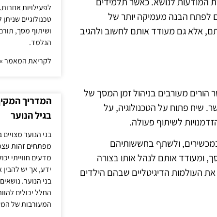
ברת המודעות לנושא. כאשר תלמידים
לפעילויות אחרות. 
ים לפתח הבנה מעמיקה יותר של
טכנולוגיים שניתן 
תם, אלא גם מעודד אותם לחשוב ולהגיב
ושיתוף מסך, תורם
הנלמד.
לקריאת המאמר »
ר הורים מעורבים בניהול זמן המסך של
המדריך המקיף 
ר. שיח פתוח על הטכנולוגיה, על
בגיל הנוער
זדמנויות לשיתוף פעולה.
בני הנוער מצויים 
ם במכשירים, ולשתף בחששותיהם
מפתחים זהות עצמי
ך, ומעודד אותם לנהל אותו בצורה
מדעים חווייתי יכ
ידע, אך יש להבין 
 את העולמות הדיגיטליים שבהם הילדים
בני הנוער. נושאים 
החלל יכולים להוו
המעורבות של המ