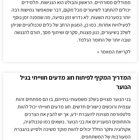
ממודלים מסורתיים. הראשון והבולט הוא הנגישות. תלמידים
יכולים להתחבר לשיעורים מכל מקום, דבר שמאפשר גמישות רבה
יותר במערכת השעות. לא נדרש זמן נסיעה, מה שמפנה זמן נוסף
לפעילויות אחרות. כמו כן, המגוון הרחב של כלים טכנולוגיים שניתן
לשלב בשיעורים, כגון מצגות, סקרים ושיתוף מסך, תורם להנגשה
טובה יותר של החומר הנלמד.
לקריאת המאמר »
המדריך המקיף לפיתוח חוג מדעים חווייתי בגיל
הנוער
בני הנוער מצויים בשלב משמעותי בחייהם, בו הם מפתחים זהות
עצמית ורוכשים כישורים חדשים. חוג מדעים חווייתי יכול להוות
פלטפורמה מצוינת להעברת ידע, אך יש להבין את הצרכים
והתחומים המעניינים את בני הנוער. נושאים כמו טכנולוגיה,
אקולוגיה וחקר החלל יכולים להוות מוקד משיכה ולסייע בהגברת
המעורבות של המשתתפים.