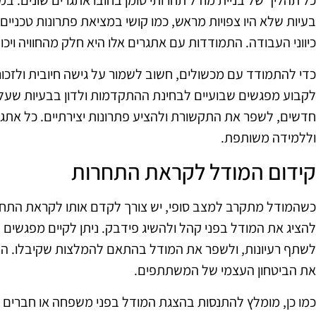
כל תהליך של בניית מודל תחרותי טומן בחובו אתגרים שונים. ב
בעיות שלא היו צפויות מראש, כמו קושי במציאת פתרונות טכניים
כיווני העבודה. התמודדות עם אתגרים אלו היא חלק מהחוויה ו
כדי להתמודד עם מכשולים, חשוב לשמור על גישה חיובית ולזכו
לקבוע מפגשים שבועיים לבחינת ההתקדמות ולדון בבעיות שעלו.
חדשים, לשפר את התקשורת ולהציע פתרונות יצירתיים. כל אתגר
וללמידה משותפת.
קידום המודל לקראת התחרות
כשהמודל מתקרב למצב סופי, יש צורך לקדם אותו לקראת התחרו
להציג את המודל בפני קהל ולהשיג פידבק. ניתן לקיים מפגשי
לשתף רעיונות, ולשפר את המודל בהתאם להמלצות שקיבלו. הצג
את הביטחון העצמי של המשתתפים.
כמו כן, מומלץ להתנסות בהצגת המודל בפני משפחה או חברים 