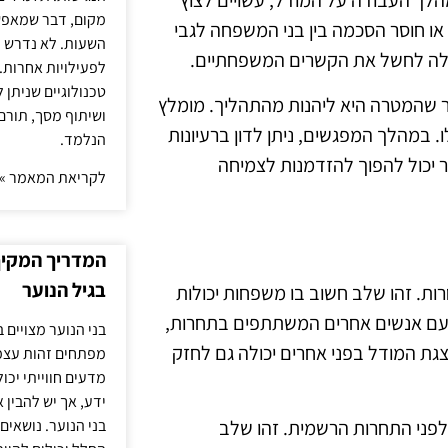
מהלך העבודה על המודל, עשויים לצוץ
מקום, דבר שמאפש
 או חוסר הסכמה בין בני המשפחה לגבי
השעות. לא נדרש ז
יכולה לחשל את הקשרים המשפחתיים.
לפעילויות אחרות. 
טכנולוגיים שניתן 
ר שהמטרה היא ליהנות מהתהליך. מומלץ
ושיתוף מסך, תורם
 במהלך המפגשים, ניתן לדון ברעיונות
הנלמד.
 יכול להפוך להזדמנות לצמיחה
לקריאת המאמר »
המדריך המקיף 
בגיל הנוער
ת. זהו שלב חשוב בו משפחות יכולות
ם עם אנשים אחרים המשתתפים בתחרות,
בני הנוער מצויים 
ת המודל בפני אחרים יכולה גם לחזק
מפתחים זהות עצמי
מדעים חווייתי יכ
ידע, אך יש להבין 
לפני התחרות הרשמית. זהו שלב
בני הנוער. נושאים 