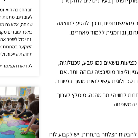
ף ופתרון בעיות יכולים לחזק את
חג החנוכה הוא זמ
לעובדים. מתנות ח
חד מהמשתתפים, ובכך להגיע לתוצאה
שמחה, אלא גם מחז
ום, ובו זמנית ללמוד מאחרים.
כאשר עובדים מקבל
וזה יכול לשפר את 
השקעה במתנות איכ
תחושת שייכות וליצ
מציעות נושאים כמו טבע, טכנולוגיה,
לקריאת המאמר »
ן וליצור מוטיבציה גבוהה יותר. אם
כנולוגית עשוי להיות מושך במיוחד.
רות לחוויה יותר מהנה. מומלץ לערוך
ני המשפחה.
 להבטיח הצלחה בתחרות. יש לקבוע לוח