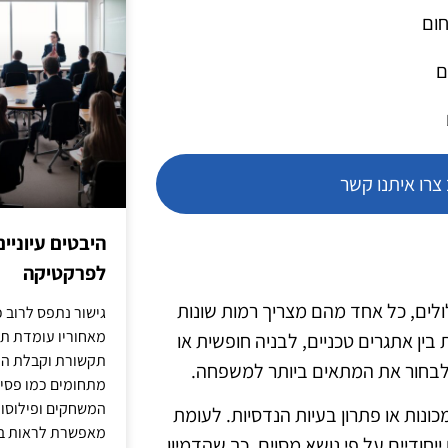
חום
ם
רו איתנו קשר
היבטים עיוניי
לפרקטיקה
 מסלולים, כל אחד מהם מצריך רמות שונות
גישור נתפס לרוב כ
מאחוריו עומדת תש
 בין אתגרים טכניים, לבניה חופשית או
תקשורת וקבלת החל
י לבחור את המתאים ביותר למשפחה.
מתחומים כמו פסיכו
המשחקים ופילוסופי
ונות או פתרון בעיות הנדסיות. לעומת
מאפשרת לראות בג
חודיים על פי נושא מסוים, כך שהדמיון