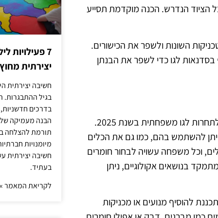
ל הציוד הנדרש. הכנה מוקדמת תסייע
כניקות השונות ולשפר את הכישורים.
7 פעילויות ל
סדנאות לגו כדי לשפר את הבנתן
יצירתית מחוץ
חשיבה יצירתית היא
בגיל ההתבגרות. ה
בדרכים חדשניות, 
הבנה מעמיקה של ה
בחירה נכונה של חומרים וכלים היא חלק מרכזי בתהליך ההכנה לתחרות לגו משפחתית בשנת 2025.
תורמת להצלחה בלי
יתן להשתמש בהם, כמו גם את הכלים
מיומנויות חברתיות
דלים, וכל משפחה עשויה לבחור חומרים
חשיבה יצירתית עש
תמקד בנושאים אקולוגיים, ניתן
בעתיד.
לקריאת המאמר »
ננת להוסיף מנועים או מכניקות
ם כמו מברגים, דבק או אפילו חומרים