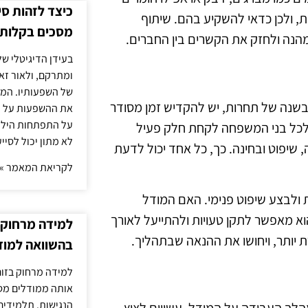
כיצד לזהות ס
ת, ולכן כדאי להשקיע בהם. שיתוף
מסכים בקלות
 מהנה ולחזק את הקשרים בין החברים.
בעידן הדיגיטלי של
ומתרקם, ולאור זא
של השפעותיו. המעק
 בשנה של תחרות, יש להקדיש זמן מסודר
את ההשפעות על הב
על התפתחות הילד.
 לכל בני המשפחה לקחת חלק פעיל
לא מתון יכול לסיי
, שיפוט ובחינה. כך, כל אחד יכול לדעת
לקריאת המאמר »
 ולבצע שיפוט פנימי. האם המודל
וא מאפשר לתקן טעויות ולהתייעל לאורך
למידה מרחוק ב
 יותר, ויחושו את ההנאה שבתהליך.
בהשוואה למוד
למידה מרחוק בזום
אותה ממודלים מסו
הנגישות. תלמידים