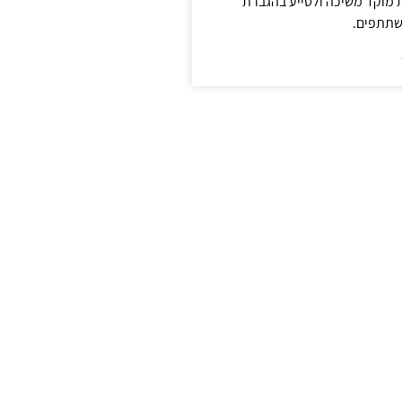
ת מוקד משיכה ולסייע בהגברת
שתתפים.