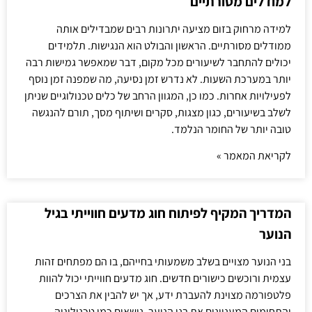
למודלים מסורתיים
למידה מרחוק בזום מציעה יתרונות רבים שמבדילים אותה
ממודלים מסורתיים. הראשון והבולט הוא הנגישות. תלמידים
יכולים להתחבר לשיעורים מכל מקום, דבר שמאפשר גמישות רבה
יותר במערכת השעות. לא נדרש זמן נסיעה, מה שמפנה זמן נוסף
לפעילויות אחרות. כמו כן, המגוון הרחב של כלים טכנולוגיים שניתן
לשלב בשיעורים, כגון מצגות, סקרים ושיתוף מסך, תורם להנגשה
טובה יותר של החומר הנלמד.
לקריאת המאמר »
המדריך המקיף לפיתוח חוג מדעים חווייתי בגיל
הנוער
בני הנוער מצויים בשלב משמעותי בחייהם, בו הם מפתחים זהות
עצמית ורוכשים כישורים חדשים. חוג מדעים חווייתי יכול להוות
פלטפורמה מצוינת להעברת ידע, אך יש להבין את הצרכים
והתחומים המעניינים את בני הנוער. נושאים כמו טכנולוגיה,