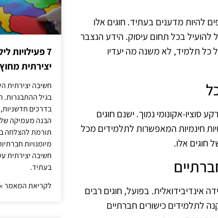
פים להיות מדענים בעתיד. חוגים אלו
 להועיל בכל תחום עיסוק. הידע הנצבר
ל כל תלמיד, לא משנה מה יעדיו
7 פעילויות ל
יצירתית מחוץ
חשיבה יצירתית היא
בגיל ההתבגרות. ה
בדרכים חדשניות, 
קע סוציו-אקונומי נמוך. ישנם חוגים
הבנה מעמיקה של ה
לויות חינמיות המאפשרות לתלמידים מכל
תורמת להצלחה בלי
חוגים אלו.
מיומנויות חברתיות
חשיבה יצירתית עש
בעתיד.
לקריאת המאמר »
ה אינדיבידואלית. בפועל, חוגים רבים
קנה לתלמידים כישורים חברתיים