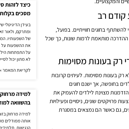
יים והמקצועיים.
כיצד לזהות ס
מסכים בקלות
בעידן הדיגיטלי של
 להשתתף בחוגים חווייתיים. בפועל,
ומתרקם, ולאור זא
. ההדרכה מותאמת לרמות שונות, כך שכל
של השפעותיו. המעק
את ההשפעות על הב
על התפתחות הילד.
לא מתון יכול לסיי
לקריאת המאמר »
א רק בעונות מסוימות. לעיתים קרובות
ים בחופשה, אך ישנם חוגים
הזדמנות מצוינת לילדים להעמיק את
למידה מרחוק ב
ת פרויקטים שונים, ניסויים ופעילויות
בהשוואה למוד
עים, גם כאשר הם נמצאים במסגרת
למידה מרחוק בזום
אותה ממודלים מסו
הנגישות. תלמידים