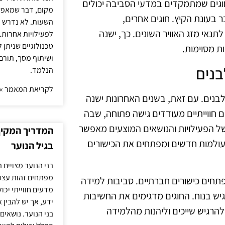
חוגים שמתמקדים במדעי הסביבה יכולים
מקום, דבר שמאפש
 בעונת הקיץ. חוגים אחרים,
השעות. לא נדרש ז
תנאי מזג האוויר השונים. כך, ישנה
לפעילויות אחרות. 
טכנולוגיים שניתן 
ת מסוימות.
ושיתוף מסך, תורם
הנלמד.
לקריאת המאמר »
 לבנים. עם זאת, בשנים האחרונות ישנה
חווייתיים מעודדים גישה פתוחה, שבה
של הפעילויות והנושאים המוצעים מאפשר
המדריך המקיף 
לעולמות חדשים ומפתחים את הכישורים
בגיל הנוער
בני הנוער מצויים 
מפתחים זהות עצמי
תחים כישורים חברתיים. סביבות למידה
מדעים חווייתי יכ
יש בנוח. החוגים מדגימים את החשיבות
ידע, אך יש להבין 
הרגיש שייכים וליהנות מהלמידה
בני הנוער. נושאים 