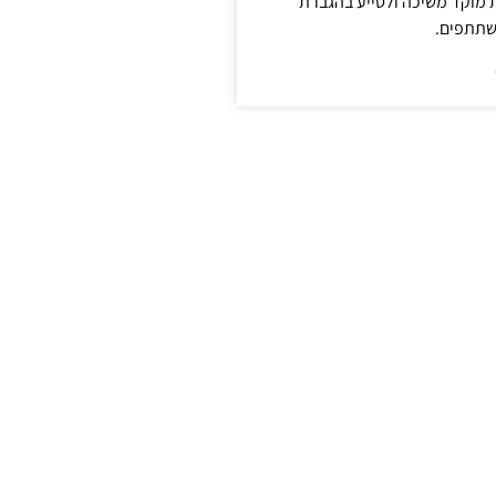
ת מוקד משיכה ולסייע בהגברת
שתתפים.