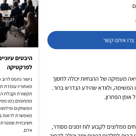
ם
רו איתנו קשר
היבטים עיוניי
לפרקטיקה
יאה מעמיקה של ההנחיות יכולה לחסוך
גישור נתפס לרוב כ
מאחוריו עומדת תש
 המשימה, ולוודא שהידע הנדרש ברור.
תקשורת וקבלת החל
 אופן הפתרון.
מתחומים כמו פסיכו
המשחקים ופילוסופי
מאפשרת לראות בג
חשיבתית שמטרתה ש
מחים ממליצים לקבוע לוח זמנים מסודר,
אדם.
הבית לחלקים קטנים יותר יכולה להפוך