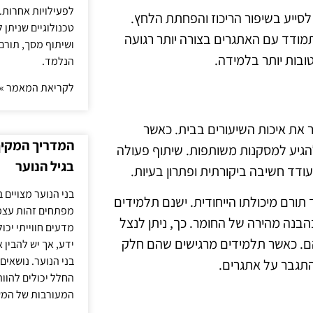
לפעילויות אחרות. 
 לסייע בשיפור הריכוז והפחתת הלחץ.
טכנולוגיים שניתן 
ודד עם האתגרים בצורה יותר רגועה
ושיתוף מסך, תורם
טובות יותר בלמידה.
הנלמד.
לקריאת המאמר »
ר את איכות השיעורים בבית. כאשר
המדריך המקיף 
ולהגיע למסקנות משותפות. שיתוף פעולה
בגיל הנוער
דד חשיבה ביקורתית ופתרון בעיות.
בני הנוער מצויים 
תורם מיכולתו הייחודית. ישנם תלמידים
מפתחים זהות עצמי
בהבנה מהירה של החומר. כך, ניתן לנצל
מדעים חווייתי יכ
הם. כאשר תלמידים מרגישים שהם חלק
ידע, אך יש להבין 
בני הנוער. נושאים 
התגבר על אתגרים.
החלל יכולים להוו
המעורבות של המ