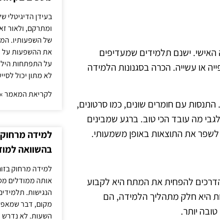
בעידן הדיגיטלי של
ומתרקם, ולאור זא
של השפעותיו. המעק
ה האישי. ישנם תלמידים שמעדיפים
את ההשפעות על הב
על התפתחות הילד.
יה או עשייה. הכרה בסגנונות הלמידה
לא מתון יכול לסיי
לקריאת המאמר »
 התנסות עם חומרים שונים, כמו סרטונים,
לגבי מה עובד הכי טוב. ברגע שמבינים
 לשפר את התוצאות באופן משמעותי.
למידה מרחוק ב
בהשוואה למוד
למידה מרחוק בזום
אותה ממודלים מסו
 הדרכים להפחית את המתח היא לקבוע
הנגישות. תלמידים
ות היא חלק מתהליך הלמידה, הם
מקום, דבר שמאפש
ובה יותר.
השעות. לא נדרש ז