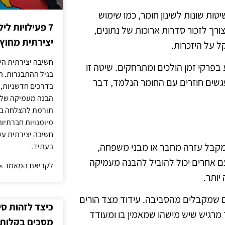
טות שונות לשינון חומר, כמו שימוש
7 פעילויות ל
ורך לזכור סדרות ארוכות של נתונים,
יצירתית מחוץ
 על היזכרות.
חשיבה יצירתית היא
בפרקי זמן הולכים ומתרחקים. שיטה זו
בגיל ההתבגרות. ה
מפגשים חוזרים עם החומר הנלמד, דבר
בדרכים חדשניות, 
הבנה מעמיקה של ה
תורמת להצלחה בלי
מיומנויות חברתיות
חשיבה יצירתית עש
מקבל עזרה מחבר או מבני משפחה,
בעתיד.
 עם אחרים יכול להוביל להבנה מעמיקה
לקריאת המאמר »
יותר.
ם שמקבלים מהסביבה. עידוד מצד הורים
כיצד לזהות ס
 מרגיש שיש מישהו שמאמין בו ומעודד
מסכים בקלות