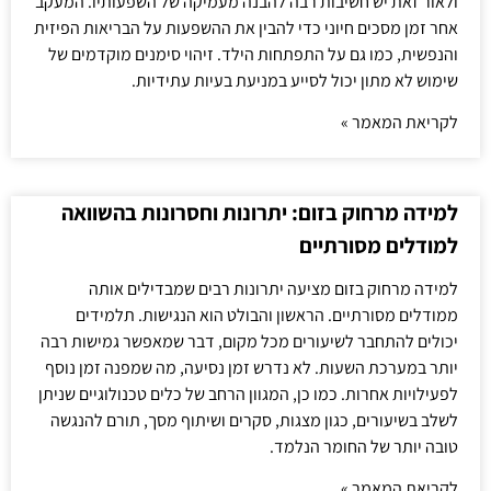
ולאור זאת יש חשיבות רבה להבנה מעמיקה של השפעותיו. המעקב
אחר זמן מסכים חיוני כדי להבין את ההשפעות על הבריאות הפיזית
והנפשית, כמו גם על התפתחות הילד. זיהוי סימנים מוקדמים של
שימוש לא מתון יכול לסייע במניעת בעיות עתידיות.
לקריאת המאמר »
למידה מרחוק בזום: יתרונות וחסרונות בהשוואה
למודלים מסורתיים
למידה מרחוק בזום מציעה יתרונות רבים שמבדילים אותה
ממודלים מסורתיים. הראשון והבולט הוא הנגישות. תלמידים
יכולים להתחבר לשיעורים מכל מקום, דבר שמאפשר גמישות רבה
יותר במערכת השעות. לא נדרש זמן נסיעה, מה שמפנה זמן נוסף
לפעילויות אחרות. כמו כן, המגוון הרחב של כלים טכנולוגיים שניתן
לשלב בשיעורים, כגון מצגות, סקרים ושיתוף מסך, תורם להנגשה
טובה יותר של החומר הנלמד.
לקריאת המאמר »