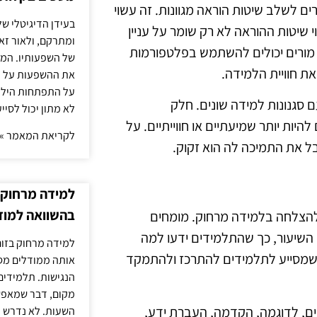
ם לשלב שיטות הוראה מגוונות. זה עשוי
בעידן הדיגיטלי של
וי שיטות ההוראה לא רק שומר על עניין
ומתרקם, ולאור זא
 מורים יכולים להשתמש בפלטפורמות
של השפעותיו. המעק
 את חוויית הלמידה.
את ההשפעות על הב
על התפתחות הילד.
 סגנונות למידה שונים. חלק
לא מתון יכול לסיי
יות יותר שמיעתיים או חווייתיים. על
לקריאת המאמר »
בל את התמיכה לה הוא זקוק.
למידה מרחוק ב
בהשוואה למוד
י להצלחה בלמידה מרחוק. מומחים
השיעור, כך שהתלמידים ידעו למה
למידה מרחוק בזום
ר שמסייע לתלמידים להתרכז ולהתמקד
אותה ממודלים מסו
הנגישות. תלמידים
מקום, דבר שמאפש
ונים, לדוגמה, הקדמה, העברת ידע,
השעות. לא נדרש ז