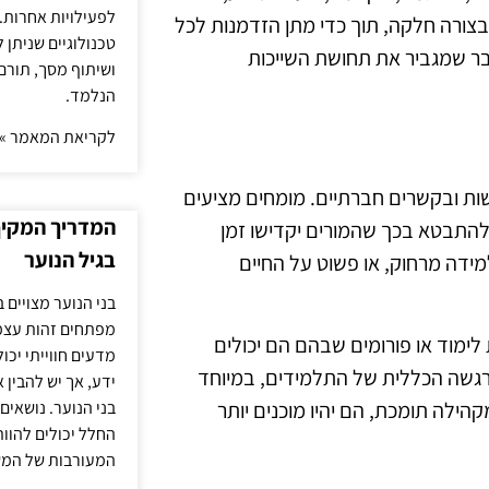
לפעילויות אחרות. 
 בצורה חלקה, תוך כדי מתן הזדמנות לכל
טכנולוגיים שניתן 
ר שמגביר את תחושת השייכות
ושיתוף מסך, תורם
הנלמד.
לקריאת המאמר »
שות ובקשרים חברתיים. מומחים מציעים
המדריך המקיף 
להתבטא בכך שהמורים יקדישו זמן
בגיל הנוער
ידה מרחוק, או פשוט על החיים
בני הנוער מצויים 
מפתחים זהות עצמי
ימוד או פורומים שבהם הם יכולים
מדעים חווייתי יכ
הרגשה הכללית של התלמידים, במיוחד
ידע, אך יש להבין 
ילה תומכת, הם יהיו מוכנים יותר
בני הנוער. נושאים 
החלל יכולים להוו
המעורבות של המ