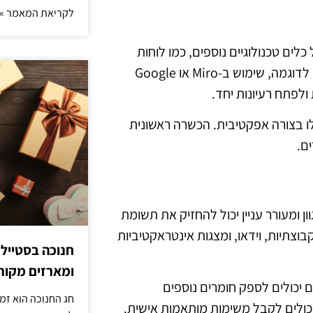
לקריאת המאמר »
לים טכנולוגיים נוספים, כמו לוחות
שיתופיים ומערכות ניהול למידה, יכול לשדרג את חוויית הלמידה. לדוגמה, שימוש ב-Miro או Google
ו בצורה אפקטיבית. הכשרה ראשונית
ם.
ן ומעורר עניין יכול להחזיק את תשומת
וצתיות, וידאו, ומצגות אינטראקטיביות
חנוכה בסטייל
ומארזים מקורי
 יכולים לספק חומרים נוספים
חג החנוכה הוא זמ
כולים לקבל משימות מותאמות אישית.