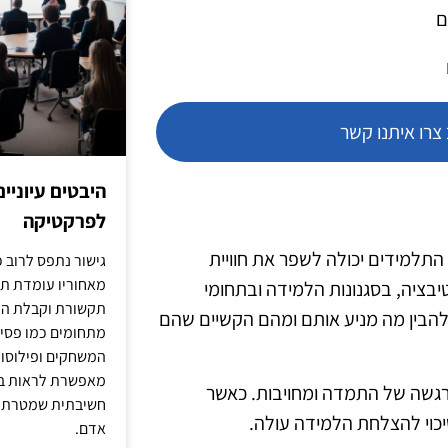
ם
רו איתנו קשר
היבטים עיוניי
לפרקטיקה
תלמידים יכולה לשפר את חוויית
גישור נתפס לרוב כ
מאחוריו עומדת תש
בציה, בסגנונות הלמידה ובתחומי
תקשורת וקבלת החל
 להבין מה מניע אותם ומהם הקשיים שהם
מתחומים כמו פסיכו
המשחקים ופילוסופי
מאפשרת לראות בג
רגשה של התמדה ומחויבות. כאשר
חשיבתית שמטרתה ש
כוי להצלחת הלמידה עולה.
אדם.