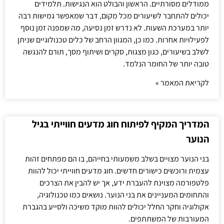
ממודלים מסורתיים. הראשון והבולט הוא הנגישות. תלמידים
יכולים להתחבר לשיעורים מכל מקום, דבר שמאפשר גמישות רבה
יותר במערכת השעות. לא נדרש זמן נסיעה, מה שמפנה זמן נוסף
לפעילויות אחרות. כמו כן, המגוון הרחב של כלים טכנולוגיים שניתן
לשלב בשיעורים, כגון מצגות, סקרים ושיתוף מסך, תורם להנגשה
טובה יותר של החומר הנלמד.
לקריאת המאמר »
המדריך המקיף לפיתוח חוג מדעים חווייתי בגיל
הנוער
בני הנוער מצויים בשלב משמעותי בחייהם, בו הם מפתחים זהות
עצמית ורוכשים כישורים חדשים. חוג מדעים חווייתי יכול להוות
פלטפורמה מצוינת להעברת ידע, אך יש להבין את הצרכים
והתחומים המעניינים את בני הנוער. נושאים כמו טכנולוגיה,
אקולוגיה וחקר החלל יכולים להוות מוקד משיכה ולסייע בהגברת
המעורבות של המשתתפים.