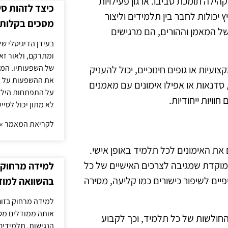
הילה תומכת סביבו. ארגון פעילויות
כיצד לזהות ס
 יכולות לחבר בין תלמידים וליצור
מסכים בקלות
ל המאמן וההורים, הם מרגישים
בעידן הדיגיטלי של
ומתרקם, ולאור זא
של השפעותיו. המעק
עיות או גופים חינוכיים, יכול להעניק
את ההשפעות על הב
 סדנאות או אפילו אימונים עם מאמנים
על התפתחות הילד.
ויות ייחודיות.
לא מתון יכול לסיי
לקריאת המאמר »
את האימונים לכל תלמיד באופן אישי.
 ממוקדת שמגיבה לצרכים האישיים של כל
למידה מרחוק ב
יים לשיפור כישורים כמו קליעה, מסירה
בהשוואה למוד
למידה מרחוק בזום
אותה ממודלים מסו
החולשות של כל תלמיד, וכך לקבוע
הנגישות. תלמידים