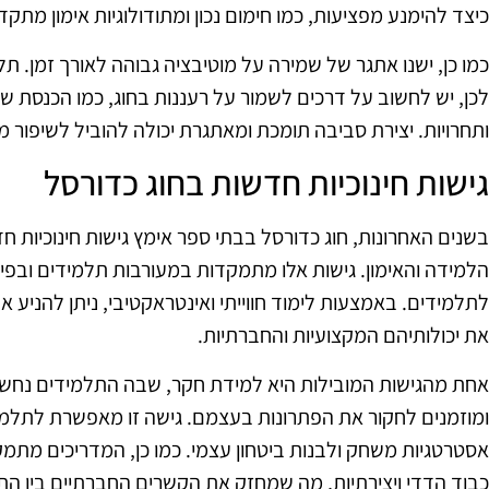
כיצד להימנע מפציעות, כמו חימום נכון ומתודולוגיות אימון מתקד
כמו כן, ישנו אתגר של שמירה על מוטיבציה גבוהה לאורך זמן. ת
לכן, יש לחשוב על דרכים לשמור על רעננות בחוג, כמו הכנסת ש
ותחרויות. יצירת סביבה תומכת ומאתגרת יכולה להוביל לשיפו
גישות חינוכיות חדשות בחוג כדורסל
בשנים האחרונות, חוג כדורסל בבתי ספר אימץ גישות חינוכיות ח
הלמידה והאימון. גישות אלו מתמקדות במעורבות תלמידים ובפיתו
לתלמידים. באמצעות לימוד חווייתי ואינטראקטיבי, ניתן להני
את יכולותיהם המקצועיות והחברתיות.
אחת מהגישות המובילות היא למידת חקר, שבה התלמידים נחשפ
ומוזמנים לחקור את הפתרונות בעצמם. גישה זו מאפשרת לתלמי
אסטרטגיות משחק ולבנות ביטחון עצמי. כמו כן, המדריכים מתמ
כבוד הדדי ויצירתיות, מה שמחזק את הקשרים החברתיים בין הת