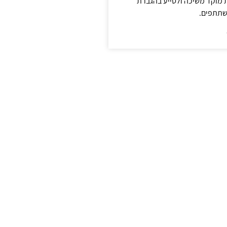
ת מוקד משיכה ולסייע בהגברת
שתתפים.