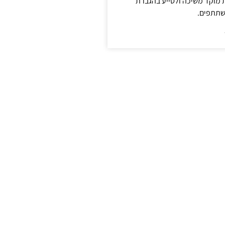
ת מוקד משיכה ולסייע בהגברת
שתתפים.