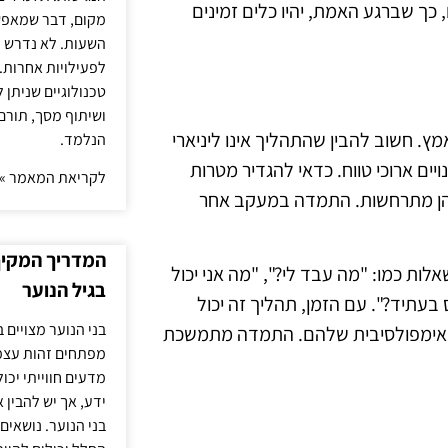
 כך שברגע האמת, יהיו כלים זמינים
מקום, דבר שמאפש
השעות. לא נדרש ז
לפעילויות אחרות. 
טכנולוגיים שניתן 
ושיתוף מסך, תורם
. חשוב להבין שהתהליך אינו ליניארי
הנלמד.
יים ארוכי טווח. כדאי להגדיר מטרות
לקריאת המאמר »
 שהן מתרחשות. התמדה במעקב אחר
המדריך המקיף 
לות כמו: "מה עבד לי?", "מה אני יכול
בגיל הנוער
 בעתיד?". עם הזמן, תהליך זה יכול
בני הנוער מצויים 
 האימפולסיבית שלהם. התמדה מתמשכת
מפתחים זהות עצמי
מדעים חווייתי יכ
ידע, אך יש להבין 
בני הנוער. נושאים 