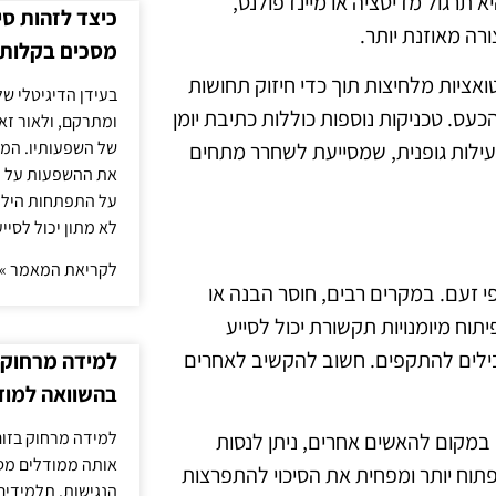
 תרגול מדיטציה או מיינדפולנס,
כיצד לזהות ס
ה מאוזנת יותר.
מסכים בקלות
טואציות מלחיצות תוך כדי חיזוק תחושות
בעידן הדיגיטלי של
כעס. טכניקות נוספות כוללות כתיבת יומן
ומתרקם, ולאור זא
של השפעותיו. המעק
עילות גופנית, שמסייעת לשחרר מתחים
את ההשפעות על הב
על התפתחות הילד.
לא מתון יכול לסיי
לקריאת המאמר »
זעם. במקרים רבים, חוסר הבנה או
תוח מיומנויות תקשורת יכול לסייע
בילים להתקפים. חשוב להקשיב לאחרים
למידה מרחוק ב
בהשוואה למוד
למידה מרחוק בזום
 במקום להאשים אחרים, ניתן לנסות
אותה ממודלים מסו
תוח יותר ומפחית את הסיכוי להתפרצות
הנגישות. תלמידים