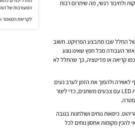
החלל יכולים להוו
קות ולחיבור רגשי, מה שיתרום רבות
המעורבות של המ
לקריאת המאמר »
של החלל שבו מתבצע הפרויקט. חשוב
 אזור העבודה מכל חפץ שאינו נוגע
כמו קריאה או מדיטציה, כך שהחלל לא
 לאווירה ולהפוך את הזמן לערב נעים
יותר. כדאי לשקול להשתמש בנרות, מנורות רכות או אפילו תאורת LED עם צבעים משתנים, כדי ליצור
מטרה.
הוט. כיסאות נוחים ושולחנות בגובה
 להכין מקומות אחסון נוחים לכל