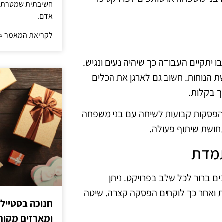
חשיבתית שמטרתה ש
אדם.
לקריאת המאמר »
כנן את המיקום שבו יתקיים העבודה כך שיהיה נעים ונגיש.
שת הנוחות. חשוב גם לארגן את הכלים
ך בקלות.
ע הפסקות קבועות לשיחה עם בני משפחה
 תחושת שיתוף פעולה.
תמדת
 של DIY. יש לקבוע לוח זמנים ברור לכל שלב בפרויקט. ניתן
ניקות כמו פומודורו, שבהן עובדים במשך 25 דקות ואחר כך לוקחים הפסקה קצרה. שיטה
חנוכה בסטייל
ומארזים מקורי