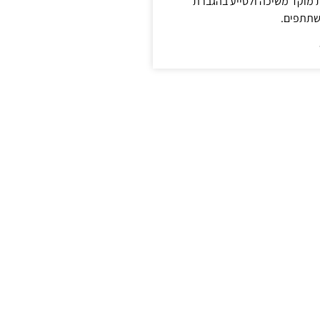
ת מוקד משיכה ולסייע בהגברת
שתתפים.