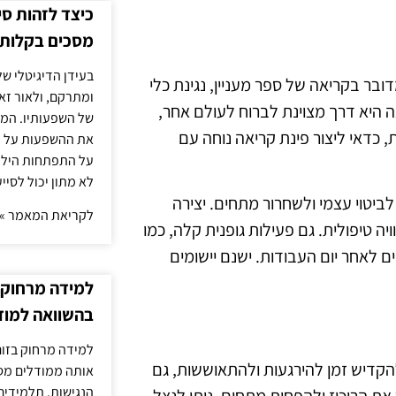
כיצד לזהות ס
מסכים בקלות
בעידן הדיגיטלי של
דובר בקריאה של ספר מעניין, נגינת כלי
ומתרקם, ולאור זא
אה היא דרך מצוינת לברוח לעולם אחר,
של השפעותיו. המעק
, כדאי ליצור פינת קריאה נוחה עם
את ההשפעות על הב
על התפתחות הילד.
לא מתון יכול לסיי
לביטוי עצמי ולשחרור מתחים. יצירה
לקריאת המאמר »
 טיפולית. גם פעילות גופנית קלה, כמו
ם לאחר יום העבודות. ישנם יישומים
למידה מרחוק ב
בהשוואה למוד
למידה מרחוק בזום
הקדיש זמן להירגעות ולהתאוששות, גם
אותה ממודלים מסו
הנגישות. תלמידים