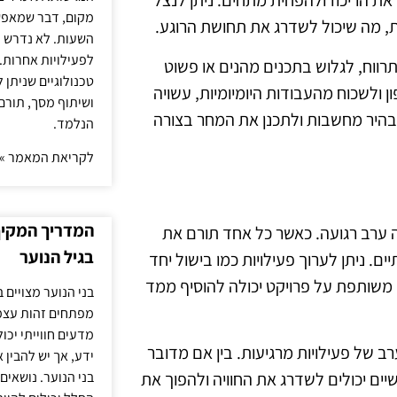
ת הריכוז ולהפחית מתחים. ניתן לנצל
מקום, דבר שמאפש
, מה שיכול לשדרג את תחושת הרוגע.
השעות. לא נדרש ז
לפעילויות אחרות. 
רווח, לגלוש בתכנים מהנים או פשוט
טכנולוגיים שניתן 
ולשכוח מהעבודות היומיומיות, עשויה
ושיתוף מסך, תורם
הבהיר מחשבות ולתכנן את המחר בצורה
הנלמד.
לקריאת המאמר »
המדריך המקיף 
ה ערב רגועה. כאשר כל אחד תורם את
בגיל הנוער
 ניתן לערוך פעילויות כמו בישול יחד
 משותפת על פרויקט יכולה להוסיף ממד
בני הנוער מצויים 
מפתחים זהות עצמי
מדעים חווייתי יכ
 של פעילויות מרגיעות. בין אם מדובר
ידע, אך יש להבין 
ים יכולים לשדרג את החוויה ולהפוך את
בני הנוער. נושאים 