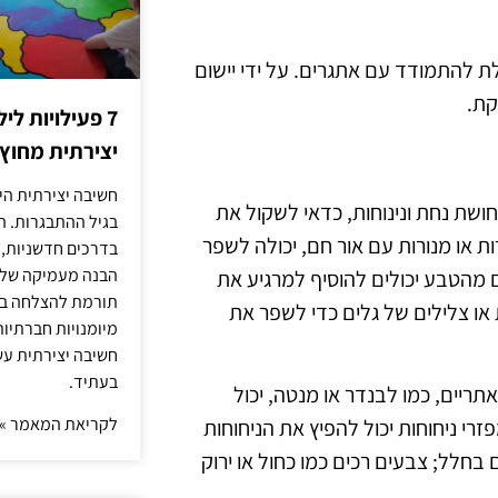
יכולת להתמודד עם אתגרים. על ידי יישום
קת.
7 פעילויות ל
יצירתית מחוץ
חשיבה יצירתית היא
חושת נחת ונינוחות, כדאי לשקול את
בגיל ההתבגרות. ה
ת או מנורות עם אור חם, יכולה לשפר
בדרכים חדשניות, 
הבנה מעמיקה של ה
ם מהטבע יכולים להוסיף למרגיע את
תורמת להצלחה בלי
ו צלילים של גלים כדי לשפר את
מיומנויות חברתיות
חשיבה יצירתית עש
בעתיד.
תריים, כמו לבנדר או מנטה, יכול
לקריאת המאמר »
י ניחוחות יכול להפיץ את הניחוחות
חלל; צבעים רכים כמו כחול או ירוק