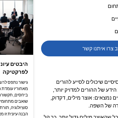
תחום
יים
ם
צרו איתנו קשר
היבטים עיונ
לפרקטיקה
סיים שיכולים לסייע להורים
גישור נתפס לרוב
מאחוריו עומדת 
ידע של ההורים למדויק יותר,
ביחסים, תקשורת
ם נמצאים: אוצר מילים, דקדוק,
שואבים מתחומים 
דה של השפה.
סוציולוגיה, תור
הבנה עיונית זו 
ל שהאוצר מילים גדול יותר, כך קל