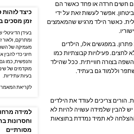
בים חשים חרדה או פחד כאשר הם
כיצד לזהות 
יטחון. אפשר לעשות זאת על ידי
זמן מסכים ב
גלית. כאשר הילד מרגיש שהמאמצים
וריו.
בעידן הדיגיטלי ש
ומתרקם, ולאור ז
פתרון. במפגשים אלו, הילדים
מעמיקה של השפע
לחצים. פעילויות קבוצתיות כמו
חיוני כדי להבין
 השפה בצורה חווייתית. ככל שהילד
והנפשית, כמו גם 
מוקדמים של שימו
שתפר וללמוד גם בעתיד.
בעיות עתידיות.
לקריאת המאמר 
. הורים צריכים לעודד את הילדים
יש להבין שלמידה עשויה להיות לא
למידה מרחוק
 שההצלחה לא תמיד נמדדת בתוצאות
וחסרונות בה
מסורתיים