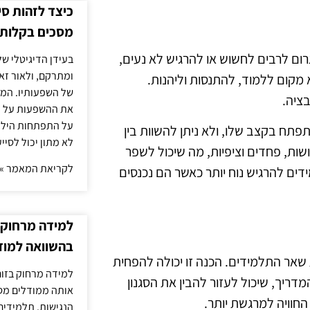
כיצד לזהות ס
מסכים בקלות
ום לרבים לחשוש או להרגיש לא נעים,
בעידן הדיגיטלי של
ומתרקם, ולאור זא
 מקום ללמוד, להתנסות וליהנות.
של השפעותיו. המעק
ציה.
את ההשפעות על הב
על התפתחות הילד.
פתח בקצב שלו, ולא ניתן להשוות בין
לא מתון יכול לסיי
ות, פחדים וציפיות, מה שיכול לשפר
לקריאת המאמר »
ים להרגיש נוח יותר כאשר הם נכנסים
למידה מרחוק ב
בהשוואה למוד
 שאר התלמידים. הכנה זו יכולה להפחית
למידה מרחוק בזום
ריך, שיכול לעזור להבין את הסגנון
אותה ממודלים מסו
החוויה למרגשת יותר.
הנגישות. תלמידים