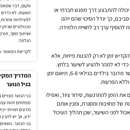
מקום, דבר שמאפש
ו יכולה להתבצע דרך מפגש חברתי או
השעות. לא נדרש ז
ביבם, כך יגדל הסיכוי שהם ייהנו
לפעילויות אחרות. 
טכנולוגיים שניתן 
ות להוסיף ערך רב לחוויית הלמידה.
ושיתוף מסך, תורם
הנלמד.
לקריאת המאמר »
קדיש זמן לא רק להכנות פיזיות, אלא
די לא למהר ולהגיע לשיעור בלחץ.
תכנון נכון יכול להקל על כל המעבר לחוג וליצור חוויה חיובית. כאשר מדובר בילדים בגילאי 6-8, תיאום זמן
המדריך המקיף 
 וללא הפרעות.
בגיל הנוער
 את הזמן להתרגעות, סידור ציוד, ואפילו
בני הנוער מצויים 
מפתחים זהות עצמי
ות של מחויבות ומסגרת, ומכין אותם
מדעים חווייתי יכ
כול לפני השיעור, שכן תהליך העיכול
ידע, אך יש להבין 
בני הנוער. נושאים 