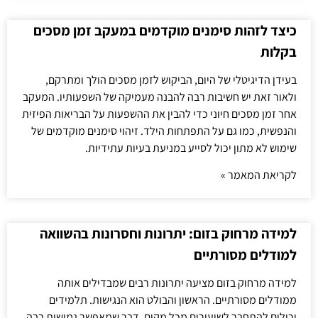
כיצד לזהות סימנים מוקדמים במעקב זמן מסכים
בקלות
בעידן הדיגיטלי של היום, הביקוש לזמן מסכים הולך ומתרקם,
ולאור זאת יש חשיבות רבה להבנה מעמיקה של השפעותיו. המעקב
אחר זמן מסכים חיוני כדי להבין את ההשפעות על הבריאות הפיזית
והנפשית, כמו גם על התפתחות הילד. זיהוי סימנים מוקדמים של
שימוש לא מתון יכול לסייע במניעת בעיות עתידיות.
לקריאת המאמר »
למידה מרחוק בזום: יתרונות וחסרונות בהשוואה
למודלים מסורתיים
למידה מרחוק בזום מציעה יתרונות רבים שמבדילים אותה
ממודלים מסורתיים. הראשון והבולט הוא הנגישות. תלמידים
יכולים להתחבר לשיעורים מכל מקום, דבר שמאפשר גמישות רבה