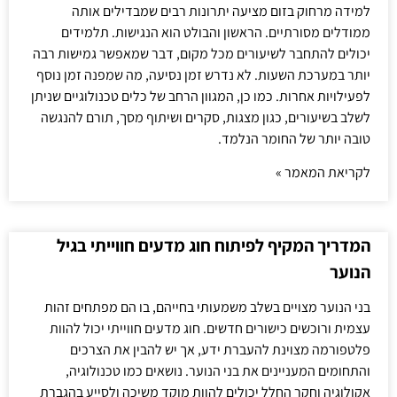
למידה מרחוק בזום מציעה יתרונות רבים שמבדילים אותה
ממודלים מסורתיים. הראשון והבולט הוא הנגישות. תלמידים
יכולים להתחבר לשיעורים מכל מקום, דבר שמאפשר גמישות רבה
יותר במערכת השעות. לא נדרש זמן נסיעה, מה שמפנה זמן נוסף
לפעילויות אחרות. כמו כן, המגוון הרחב של כלים טכנולוגיים שניתן
לשלב בשיעורים, כגון מצגות, סקרים ושיתוף מסך, תורם להנגשה
טובה יותר של החומר הנלמד.
לקריאת המאמר »
המדריך המקיף לפיתוח חוג מדעים חווייתי בגיל
הנוער
בני הנוער מצויים בשלב משמעותי בחייהם, בו הם מפתחים זהות
עצמית ורוכשים כישורים חדשים. חוג מדעים חווייתי יכול להוות
פלטפורמה מצוינת להעברת ידע, אך יש להבין את הצרכים
והתחומים המעניינים את בני הנוער. נושאים כמו טכנולוגיה,
אקולוגיה וחקר החלל יכולים להוות מוקד משיכה ולסייע בהגברת