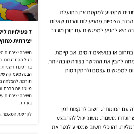
סודית שתסייע למקסם את התועלת
הבנת הציפיות מהפעילות והכנת שאלות
ה היא להגיע למפגשים עם תוכן מוגדר
7 פעילויות ל
יצירתית מחוץ
בתחום או בנושאים דומים. אם קיימת
חשיבה יצירתית היא
בגיל ההתבגרות. ה
ומחה להבין את ההקשר בצורה טובה יותר.
בדרכים חדשניות, 
תרום למפגשים עצמם ולהתקדמות
הבנה מעמיקה של ה
תורמת להצלחה בלי
מיומנויות חברתיות
חשיבה יצירתית עש
בעתיד.
ה עם המומחה. חשוב להקצות זמן
לקריאת המאמר »
וגדרו מושגות. משוב יכול להתבצע
מליות. זהו כלי חשוב שמסייע לנטר את