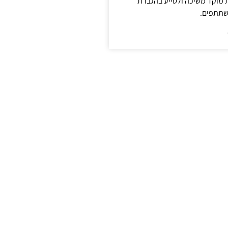
ת מוקד משיכה ולסייע בהגברת
שתתפים.