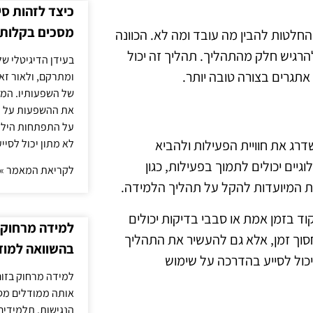
כיצד לזהות ס
מסכים בקלות
חלטות להבין מה עובד ומה לא. הכוונה
הרגיש חלק מהתהליך. תהליך זה יכול
בעידן הדיגיטלי של
תגרים בצורה טובה יותר.
ומתרקם, ולאור זא
של השפעותיו. המעק
את ההשפעות על הב
על התפתחות הילד.
לא מתון יכול לסיי
שדרג את חוויית הפעילות ולהביא
גיים יכולים לתמוך בפעילות, כגון
לקריאת המאמר »
ות המיועדות להקל על תהליך הלמידה.
וד בזמן אמת או סבבי בדיקות יכולים
למידה מרחוק ב
חסוך זמן, אלא גם להעשיר את התהליך
בהשוואה למוד
כול לסייע בהדרכה על שימוש
למידה מרחוק בזום
אותה ממודלים מסו
הנגישות. תלמידים