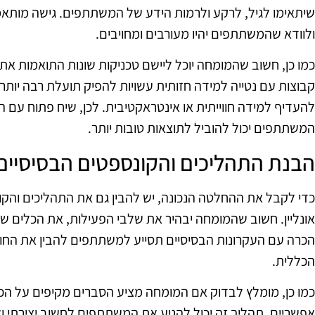
שיתאימו לגיל, לרקע ולרמות הידע של המשתתפים. גישה מותאמ
ולוודא שהמשתתפים יהיו מעורבים ומחויבים.
כמו כן, חשוב שהמומחה יוכל ליישם טכניקות שונות התואמות את 
קבוצות עם נטייה למידה חזותית עשויות להפיק תועלת רבה יותר מ
להעדיף למידה חווייתית או אינטראקטיבית. לכן, שיח פתוח עם 
המשתתפים יכול להוביל לתוצאות טובות יותר.
הבנת התהליכים והקונספטים הבסיסיים
כדי לקבל את ההחלטה הנכונה, יש להבין גם את התהליכים והקו
אונליין. חשוב שהמומחה יבהיר את שלבי הפעילות, את הכלים שי
הכרה עם העקרונות הבסיסיים תסייע למשתתפים להבין את החומר
הכללית.
כמו כן, מומלץ לבדוק אם המומחה מציע הסברים מקיפים על הכ
אפשריים. תהליך זה יכול להניע את המשתתפים לחשוב יצירתי ו