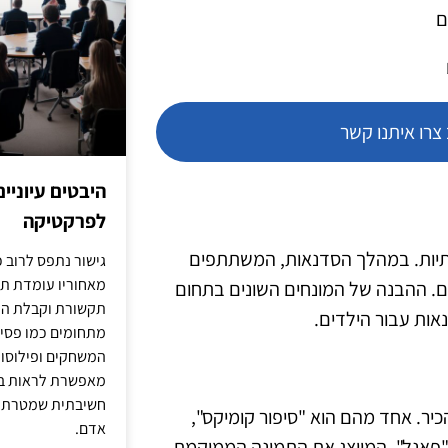
ם
רו איתנו קשר
היבטים עיוניי
לפרקטיקה
מנותיות. במהלך הסדנאות, המשתתפים
גישור נתפס לרוב כ
מאחוריו עומדת תש
בים. ההבנה של המונחים השונים בתחום
תקשורת וקבלת החל
ות עבור הילדים.
מתחומים כמו פסיכו
המשחקים ופילוסופי
מאפשרת לראות בג
חשיבתית שמטרתה ש
ר. אחד מהם הוא "סיפור קומיקס",
אדם.
 "פאנל", המייצג את התמונה הממוקמת