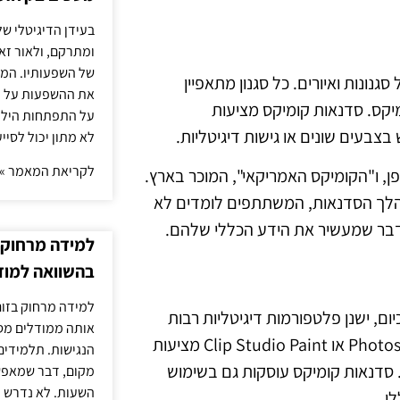
בעידן הדיגיטלי של
ומתרקם, ולאור זא
של השפעותיו. המעק
נונות ואיורים. כל סגנון מתאפיין
את ההשפעות על הב
מיקס. סדנאות קומיקס מציעות
על התפתחות הילד.
צבעים שונים או גישות דיגיטליות.
לא מתון יכול לסיי
לקריאת המאמר »
פן, ו"הקומיקס האמריקאי", המוכר בארץ.
במהלך הסדנאות, המשתתפים לומדים לא
 דבר שמעשיר את הידע הכללי שלהם.
למידה מרחוק ב
בהשוואה למוד
למידה מרחוק בזום
ם, ישנן פלטפורמות דיגיטליות רבות
אותה ממודלים מסו
המאפשרות יצירת קומיקס בצורה נוחה ומהירה. תוכנות כמו Photoshop או Clip Studio Paint מציעות
הנגישות. תלמידים
 סדנאות קומיקס עוסקות גם בשימוש
מקום, דבר שמאפש
השעות. לא נדרש ז
ו.