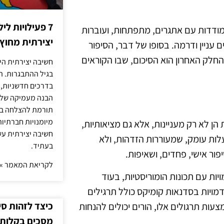
7 פעילויות ל
ודדות עם אתגרים, מתפתחות, ועוברות
יצירתית מחוץ
ים עניין ודרמה. בסופו של דבר, הסיפור
חלק האחרון הוא הסיכום, שבו הקוראים
חשיבה יצירתית היא
בגיל ההתבגרות. ה
בדרכים חדשניות, 
הבנה מעמיקה של ה
תורמת להצלחה בלי
מיומנויות חברתיות
הן לא רק מעניינות, אלא גם מציאותיות,
חשיבה יצירתית עש
בעלות עומק, שמעוררות הזדהות, ולא
בעתיד.
פור אישי, פחדים, ושאיפות.
לקריאת המאמר »
יות עם תכונות הומוריסטיות, בעוד
מויות בסדנאות קומיקס כולל תרגילים
כיצד לזהות ס
עות תרגולים אלו, הורים יכולים להנחות
מסכים בקלות