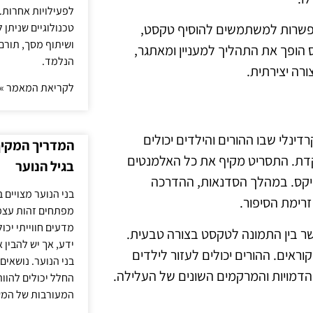
לפעילויות אחרות. 
טכנולוגיים שניתן 
המאפשרות למשתמשים להוסיף טקסט,
ושיתוף מסך, תורם
ס הופך את התהליך למעניין ומאתגר,
הנלמד.
רה יצירתית.
לקריאת המאמר »
ינלי שבו ההורים והילדים יכולים
המדריך המקיף 
וקדת. התסריט מקיף את כל האלמנטים
בגיל הנוער
מיקס. במהלך הסדנאות, ההדרכה
בני הנוער מצויים 
רימת הסיפור.
מפתחים זהות עצמי
מדעים חווייתי יכ
 בין התמונה לטקסט בצורה טבעית.
ידע, אך יש להבין 
וראים. ההורים יכולים לעזור לילדים
בני הנוער. נושאים 
ל הדמויות והמרקמים השונים של העלילה.
החלל יכולים להוו
המעורבות של המ