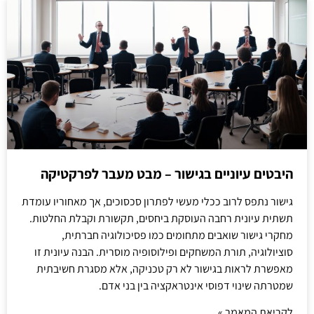
היבטים עיוניים בגישור – מבט מעבר לפרקטיקה
גישור נתפס לרוב ככלי מעשי לפתרון סכסוכים, אך מאחוריו עומדת
תשתית עיונית רחבה העוסקת ביחסים, תקשורת וקבלת החלטות.
מחקרי גישור שואבים מתחומים כמו פסיכולוגיה חברתית,
סוציולוגיה, תורת המשחקים ופילוסופיה מוסרית. הבנה עיונית זו
מאפשרת לראות בגישור לא רק טכניקה, אלא מסגרת חשיבתית
שמטרתה שינוי דפוסי אינטראקציה בין בני אדם.
לקריאת המאמר »