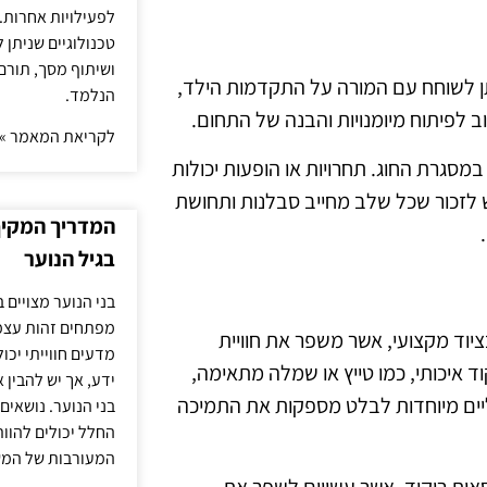
לפעילויות אחרות. 
טכנולוגיים שניתן 
ושיתוף מסך, תורם
ן לשוחח עם המורה על התקדמות הילד,
הנלמד.
וב לפיתוח מיומנויות והבנה של התחום.
לקריאת המאמר »
מסגרת החוג. תחרויות או הופעות יכולות
 לזכור שכל שלב מחייב סבלנות ותחושת
המדריך המקיף 
בגיל הנוער
בני הנוער מצויים 
מפתחים זהות עצמי
כוללת גם את השימוש בציוד מקצועי, אשר משפר את חוויית
מדעים חווייתי יכ
ד איכותי, כמו טייץ או שמלה מתאימה,
ידע, אך יש להבין 
ליים מיוחדות לבלט מספקות את התמיכה
בני הנוער. נושאים 
החלל יכולים להוו
המעורבות של המ
סאות ריקוד, אשר עשויים לשפר את