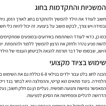
המשכיות והתקדמות בחוג
חשוב לעודד את הילד להמשיך ולהתקדם בחוג לאורך הזמן. נית
ובמידה ויש צורך, לבקש משוב על ביצועיו. זה יכול להיות כלי חש
כמו כן, כדאי לעודד השתתפות באירועים ובמופעים שמתקיימים ב
להוות מניע נהדר ולחזק את הרצון להמשיך ללמוד ולהתפתח. יש
הישג, שבסופו של דבר תורמת להנאה ולביטחון העצמי של הילד.
שימוש בציוד מקצועי
הכנה לחוג בלט עבור ילדים בגילאי 6-8 
הלמידה. ביגוד מתאים הוא קריטי, וההמלצה היא לבחור בגד ריקו
המאפשר גמישות ותנועה חופשית. נעליים הן גם חלק חשוב; נע
הדרושה לרגליים ומפחיתות את הסיכון לפציעות.
בנוסף, כדאי לשקול את השימוש באביזרי עזר, כגון רצועות או כי