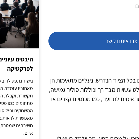
ם
רו איתנו קשר
היבטים עיוניי
לפרקטיקה
ודא שהילדים מצוידים בכל הציוד הנדרש. נעליים מתאימות הן
גישור נתפס לרוב כ
מאחוריו עומדת תש
ט עשויות מבד רך וכוללות סוליה גמישה,
תקשורת וקבלת החל
אימים לתנועה, כמו מכנסיים קצרים או
מתחומים כמו פסיכו
המשחקים ופילוסופי
מאפשרת לראות בג
חשיבתית שמטרתה ש
אדם.
ו על מהות החוג, מה יילמד בו ואילו