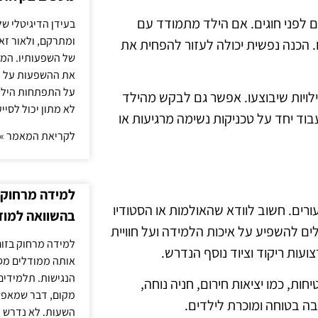
ם לפני חוגים. אם הילד מתמודד עם
בעידן הדיגיטלי של
ומתרקם, ולאור זא
. הכנה נפשית יכולה לעזור להפחית את
של השפעותיו. המעק
את ההשפעות על הב
על התפתחות הילד.
לויות שיבוצעו. אפשר גם לבקש מהילד
לא מתון יכול לסיי
ד יחד על טכניקות נשימה מרגיעות או
לקריאת המאמר »
למידה מרחוק ב
ים. חשוב לוודא שהאולמות או הסטודיו
בהשוואה למוד
לים להשפיע על איכות הלמידה ועל חוויית
למידה מרחוק בזום
ועות ריקוד וציוד נוסף הנדרש.
אותה ממודלים מסו
הנגישות. תלמידים
ת, כמו יציאות חירום, חניה נוחה,
מקום, דבר שמאפש
בה בטוחה ומוכרת לילדים.
השעות. לא נדרש ז