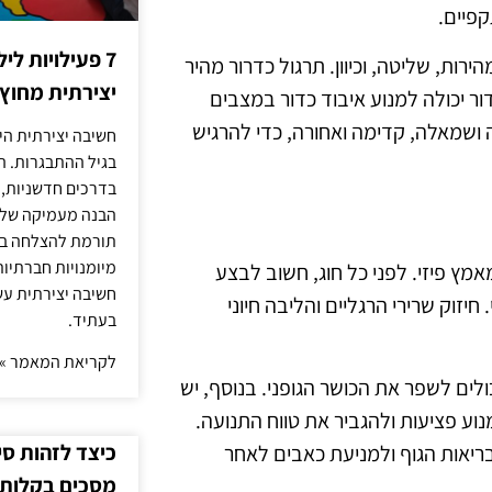
פיים.
7 פעילויות ל
ות, שליטה, וכיוון. תרגול כדרור מהיר
יצירתית מחוץ
ר יכולה למנוע איבוד כדור במצבים
נה ושמאלה, קדימה ואחורה, כדי להרגיש
חשיבה יצירתית היא
בגיל ההתבגרות. ה
בדרכים חדשניות, 
הבנה מעמיקה של ה
תורמת להצלחה בלי
מיומנויות חברתיות
אמץ פיזי. לפני כל חוג, חשוב לבצע
חשיבה יצירתית עש
יזוק שרירי הרגליים והליבה חיוני
בעתיד.
לקריאת המאמר »
ולים לשפר את הכושר הגופני. בנוסף, יש
וע פציעות ולהגביר את טווח התנועה.
כיצד לזהות ס
 בריאות הגוף ולמניעת כאבים לאחר
מסכים בקלות