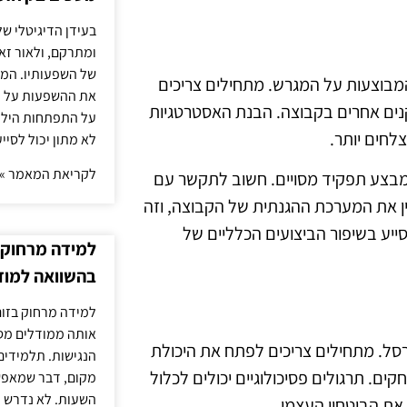
בעידן הדיגיטלי של
ומתרקם, ולאור זא
של השפעותיו. המעק
המבוצעות על המגרש. מתחילים צריכים
את ההשפעות על הב
ים אחרים בקבוצה. הבנת האסטרטגיות
על התפתחות הילד.
צלחים יותר.
לא מתון יכול לסיי
לקריאת המאמר »
מבצע תפקיד מסויים. חשוב לתקשר עם
בין את המערכת ההגנתית של הקבוצה, וזה
סייע בשיפור הביצועים הכלליים של
למידה מרחוק ב
בהשוואה למוד
למידה מרחוק בזום
אותה ממודלים מסו
ורסל. מתחילים צריכים לפתח את היכולת
הנגישות. תלמידים
ם. תרגולים פסיכולוגיים יכולים לכלול
מקום, דבר שמאפש
השעות. לא נדרש ז
 את הביטחון העצמי.