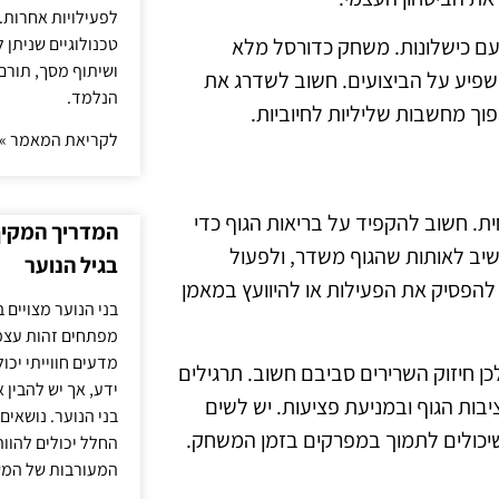
לפעילויות אחרות. 
טכנולוגיים שניתן 
עם כישלונות. משחק כדורסל מלא
ושיתוף מסך, תורם
השפיע על הביצועים. חשוב לשדרג את
הנלמד.
ך מחשבות שליליות לחיוביות.
לקריאת המאמר »
. חשוב להקפיד על בריאות הגוף כדי
המדריך המקיף 
שיב לאותות שהגוף משדר, ולפעול
בגיל הנוער
להפסיק את הפעילות או להיוועץ במאמן
בני הנוער מצויים 
מפתחים זהות עצמי
מדעים חווייתי יכ
ן חיזוק השרירים סביבם חשוב. תרגילים
ידע, אך יש להבין 
יבות הגוף ובמניעת פציעות. יש לשים
בני הנוער. נושאים 
 שיכולים לתמוך במפרקים בזמן המשחק.
החלל יכולים להוו
המעורבות של המ