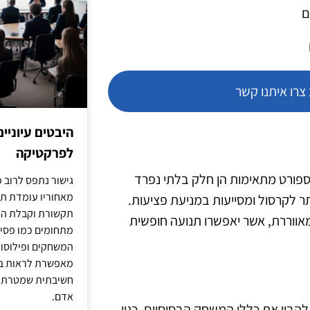
ם
רו איתנו קשר
היבטים עיוניי
לפרקטיקה
 ספורט מתאימות הן חלק בלתי נפרד
גישור נתפס לרוב כ
מאחוריו עומדת תש
ר לקרסול ומסייעות במניעת פציעות.
תקשורת וקבלת החל
 מאווררת, אשר יאפשרו תנועה חופשית
מתחומים כמו פסיכו
המשחקים ופילוסופי
מאפשרת לראות בג
חשיבתית שמטרתה ש
אדם.
הבין את כללי המשחק הבסיסיים, כגון