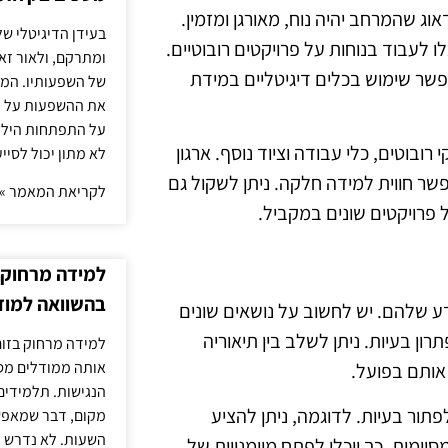
 שהמרחב יהיה נוח, מאורגן ומזמין.
בעידן הדיגיטלי של
ו לעבוד בנוחות על פרויקטים רובוטיים.
ומתרקם, ולאור זא
שר שימוש בכלים דיגיטליים במידת
של השפעותיו. המעק
את ההשפעות על הב
על התפתחות הילד.
ובוטים, כלי עבודה וציוד נוסף. ארגון
לא מתון יכול לסיי
פשר חווית למידה חלקה. ניתן לשקול גם
לקריאת המאמר »
ל פרויקטים שונים במקביל.
למידה מרחוק ב
בהשוואה למוד
דע שלהם. יש לחשוב על נושאים שונים
תרון בעיות. ניתן לשלב בין תיאוריה
למידה מרחוק בזום
אותה ממודלים מסו
אותם בפועל.
הנגישות. תלמידים
פתור בעיות. לדוגמה, ניתן להציע
מקום, דבר שמאפש
השעות. לא נדרש ז
וימות. כך יוכלו לפתח מיומנויות של