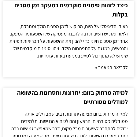
כיצד לזהות סימנים מוקדמים במעקב זמן מסכים
בקלות
בעידן הדיגיטלי של היום, הביקוש לזמן מסכים הולך ומתרקם,
ולאור זאת יש חשיבות רבה להבנה מעמיקה של השפעותיו. המעקב
אחר זמן מסכים חיוני כדי להבין את ההשפעות על הבריאות הפיזית
והנפשית, כמו גם על התפתחות הילד. זיהוי סימנים מוקדמים של
שימוש לא מתון יכול לסייע במניעת בעיות עתידיות.
לקריאת המאמר »
למידה מרחוק בזום: יתרונות וחסרונות בהשוואה
למודלים מסורתיים
למידה מרחוק בזום מציעה יתרונות רבים שמבדילים אותה
ממודלים מסורתיים. הראשון והבולט הוא הנגישות. תלמידים
יכולים להתחבר לשיעורים מכל מקום, דבר שמאפשר גמישות רבה
יותר במערכת השעות. לא נדרש זמן נסיעה, מה שמפנה זמן נוסף