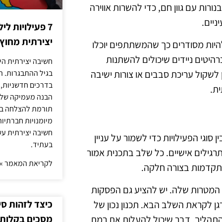
ות עם גוון חם, כדי להשרות אווירה
ניים.
7 פעילויות ל
יצירתית מחוץ
להיות מסודרים כך שהמשתתפים יוכלו
היטים ניידים שיכולים להשתנות
חשיבה יצירתית היא
שקול עריכת סבבים או צורות ישיבה
בגיל ההתבגרות. ה
בדרכים חדשניות, 
ת.
הבנה מעמיקה של ה
תורמת להצלחה בלי
מיומנויות חברתיות
חשיבה יצירתית עש
סוגי הפעילויות כדי לשמור על עניין
בעתיד.
תרגילים אישיים. כל שלב בתכנית אמור
לקריאת המאמר »
מתקדמות בצורה חלקה.
 המטרות שלה. יש להציע גם הפסקות
כיצד לזהות ס
 לקראת השלב הבא. תכנון נכון של
מסכים בקלות
תהליך, דבר שיכול להעלות את רמת