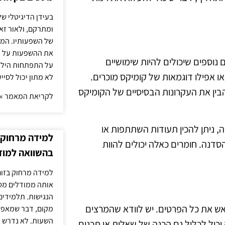
בעידן הדיגיטלי של
ומתרקם, ולאור זא
של השפעותיו. המעק
את ההשפעות על הב
נוספים שיכולים להיות שימושיים
על התפתחות הילד.
ו אפילו דוגמאות של קומיקס מוכרים.
לא מתון יכול לסיי
בין את העקרונות הבסיסיים של הקומיקס
לקריאת המאמר »
ה, ניתן להכין תעודות השתתפות או
למידה מרחוק ב
דנה. חומרים כאלה יכולים להוות
בהשוואה למוד
למידה מרחוק בזום
אותה ממודלים מסו
הנגישות. תלמידים
אש את כל הפרטים. יש לוודא שהמרצים
מקום, דבר שמאפש
השעות. לא נדרש ז
יכול לכלול גם הכנה של שאלות או תכנים