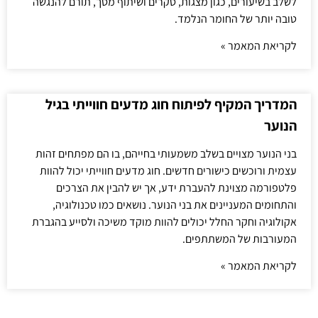
לשלב בשיעורים, כגון מצגות, סקרים ושיתוף מסך, תורם להנגשה
טובה יותר של החומר הנלמד.
לקריאת המאמר »
המדריך המקיף לפיתוח חוג מדעים חווייתי בגיל
הנוער
בני הנוער מצויים בשלב משמעותי בחייהם, בו הם מפתחים זהות
עצמית ורוכשים כישורים חדשים. חוג מדעים חווייתי יכול להוות
פלטפורמה מצוינת להעברת ידע, אך יש להבין את הצרכים
והתחומים המעניינים את בני הנוער. נושאים כמו טכנולוגיה,
אקולוגיה וחקר החלל יכולים להוות מוקד משיכה ולסייע בהגברת
המעורבות של המשתתפים.
לקריאת המאמר »