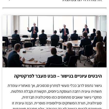
היבטים עיוניים בגישור – מבט מעבר לפרקטיקה
גישור נתפס לרוב ככלי מעשי לפתרון סכסוכים, אך מאחוריו עומדת
תשתית עיונית רחבה העוסקת ביחסים, תקשורת וקבלת החלטות.
מחקרי גישור שואבים מתחומים כמו פסיכולוגיה חברתית,
סוציולוגיה, תורת המשחקים ופילוסופיה מוסרית. הבנה עיונית זו
מאפשרת לראות בגישור לא רק טכניקה, אלא מסגרת חשיבתית