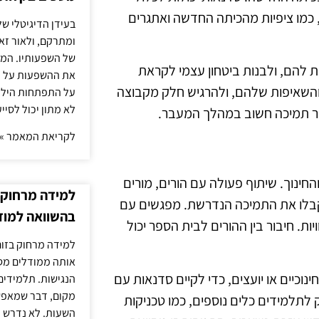
ם, כמו ציפיות מהכיתה החדשה ואתגרים
בעידן הדיגיטלי של
ומתרקם, ולאור זא
של השפעותיו. המעק
ת להם, ולבנות ביטחון עצמי לקראת
את ההשפעות על הב
השאיפות שלהם, ולהרגיש חלק מקבוצה
על התפתחות הילד.
לא מתון יכול לסיי
קור תמיכה חשוב במהלך המעבר.
לקריאת המאמר »
ינוך. שיתוף פעולה עם הורים, מורים
למידה מרחוק ב
קבלו את התמיכה הנדרשת. מפגשים עם
בהשוואה למוד
ת. חיבור בין ההורים לבית הספר יכול
למידה מרחוק בזום
אותה ממודלים מסו
נוכיים או יועצים, כדי לקיים סדנאות עם
הנגישות. תלמידים
מקום, דבר שמאפש
 לתלמידים כלים נוספים, כמו טכניקות
השעות. לא נדרש ז