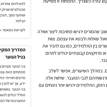
קש עזרה כשצריך. התמחות זו מסייעת
לפעילויות אחרות. 
טכנולוגיים שניתן 
ושיתוף מסך, תורם
הנלמד.
לקריאת המאמר »
ב שהמורים ירגישו מחויבות ליצור אווירה
אול שאלות ולבטא את עצמם. צוות
רים בין התלמידים, כמו גם להכיר את
המדריך המקיף 
ו פרויקטים קבוצתיים יכולים לתרום
בגיל הנוער
בר.
בני הנוער מצויים 
ם. במהלך השיעורים, אפשר לשלב
מפתחים זהות עצמי
רגשותיהם לגבי המעבר. שיחות אלה
מדעים חווייתי יכ
ידע, אך יש להבין 
מן, התלמידים ירגישו יותר נינוחים עם
בני הנוער. נושאים 
החלל יכולים להוו
המעורבות של המ