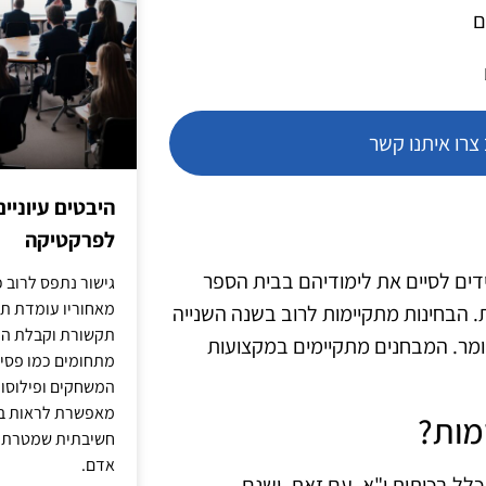
ם
רו איתנו קשר
היבטים עיוניי
לפרקטיקה
ים לסיים את לימודיהם בבית הספר
גישור נתפס לרוב כ
מאחוריו עומדת תש
ת. הבחינות מתקיימות לרוב בשנה השנייה
תקשורת וקבלת החל
ומר. המבחנים מתקיימים במקצועות
מתחומים כמו פסיכו
המשחקים ופילוסופי
מאפשרת לראות בג
מות?
חשיבתית שמטרתה ש
אדם.
כלל בכיתות י"א. עם זאת, ישנם