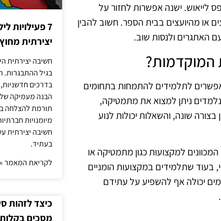
 לייאוש. ישנה אפשרות לחזור על
ם או מהיועצים בבית הספר. חשוב להבין
7 פעילויות ל
ם האתגרים ולנסות שוב.
יצירתית מחוץ
ת המוקדמות?
חשיבה יצירתית היא
בגיל ההתבגרות. ה
מאפשרים לתלמידים להתמחות בתחומים
בדרכים חדשניות, 
הבנה מעמיקה של ה
נלמדים ניתן למצוא את מתמטיקה,
תורמת להצלחה בלי
 בצורה שונה, והשאלות יכולות לנוע
מיומנויות חברתיות
חשיבה יצירתית עש
בעתיד.
המכוונים למקצועות כגון מתמטיקה או
לקריאת המאמר »
י, בעוד שתלמידים במקצועות הומניים
מים יכולה אף להשפיע על עתידם
כיצד לזהות ס
מסכים בקלות