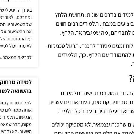
בעידן הדיגיטלי של
למידים בדרכים שונות. תחושת הלחץ
ומתרקם, ולאור זא
יצועים במבחן. תלמידים רבים חווים
של השפעותיו. המעק
את ההשפעות על הב
 לחבריהם, מה שמגביר את הלחץ.
על התפתחות הילד.
לוח זמנים מסודר להכנה. תרגול טכניקות
לא מתון יכול לסיי
לת להתמודד עם הלחץ. כך, תלמידים
לקריאת המאמר »
.
?
למידה מרחוק ב
בהשוואה למוד
בגרות המוקדמות. ישנם תלמידים
ם ומבחנים קודמים, בעוד אחרים עשויים
למידה מרחוק בזום
אותה ממודלים מסו
שהיא היעילה ביותר עבור כל תלמיד.
הנגישות. תלמידים
שים שהכנה עצמאית לא מספיקה יכולים
מקום, דבר שמאפש
השעות. לא נדרש ז
 ולמקד את הלמידה בנושאים החשובים