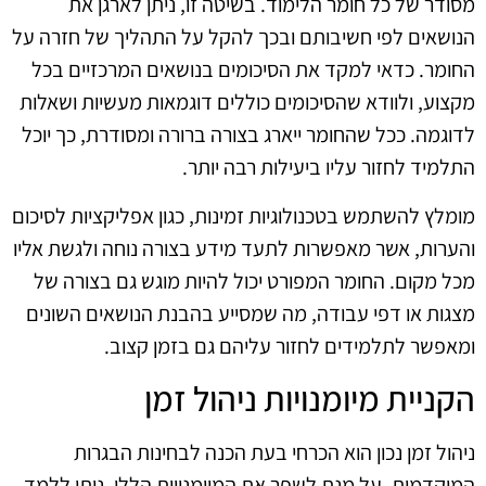
מסודר של כל חומר הלימוד. בשיטה זו, ניתן לארגן את
הנושאים לפי חשיבותם ובכך להקל על התהליך של חזרה על
החומר. כדאי למקד את הסיכומים בנושאים המרכזיים בכל
מקצוע, ולוודא שהסיכומים כוללים דוגמאות מעשיות ושאלות
לדוגמה. ככל שהחומר ייארג בצורה ברורה ומסודרת, כך יוכל
התלמיד לחזור עליו ביעילות רבה יותר.
מומלץ להשתמש בטכנולוגיות זמינות, כגון אפליקציות לסיכום
והערות, אשר מאפשרות לתעד מידע בצורה נוחה ולגשת אליו
מכל מקום. החומר המפורט יכול להיות מוגש גם בצורה של
מצגות או דפי עבודה, מה שמסייע בהבנת הנושאים השונים
ומאפשר לתלמידים לחזור עליהם גם בזמן קצוב.
הקניית מיומנויות ניהול זמן
ניהול זמן נכון הוא הכרחי בעת הכנה לבחינות הבגרות
המוקדמות. על מנת לשפר את המיומנויות הללו, ניתן ללמד