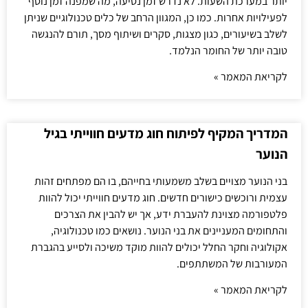
יותר במערכת השעות. לא נדרש זמן נסיעה, מה שמפנה זמן נוסף
לפעילויות אחרות. כמו כן, המגוון הרחב של כלים טכנולוגיים שניתן
לשלב בשיעורים, כגון מצגות, סקרים ושיתוף מסך, תורם להנגשה
טובה יותר של החומר הנלמד.
לקריאת המאמר »
המדריך המקיף לפיתוח חוג מדעים חווייתי בגיל
הנוער
בני הנוער מצויים בשלב משמעותי בחייהם, בו הם מפתחים זהות
עצמית ורוכשים כישורים חדשים. חוג מדעים חווייתי יכול להוות
פלטפורמה מצוינת להעברת ידע, אך יש להבין את הצרכים
והתחומים המעניינים את בני הנוער. נושאים כמו טכנולוגיה,
אקולוגיה וחקר החלל יכולים להוות מוקד משיכה ולסייע בהגברת
המעורבות של המשתתפים.
לקריאת המאמר »