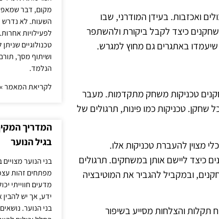
מקום, דבר שמאפש
ים ואכזבות. בעידן המודרני, שבו
השעות. לא נדרש ז
שחקנים כיצד לקבל ביקורת ולהשתפר
לפעילויות אחרות. 
טכנולוגיים שניתן 
, שיעמדו באתגרים גם מחוץ למגרש.
ושיתוף מסך, תורם
הנלמד.
לקריאת המאמר »
קנים טכניקות משחק מתקדמות. מעבר
 שחקן. טכניקות כמו פינות, תרגולים של
המדריך המקיף 
בגיל הנוער
לי מצוין להעברת טכניקות אלו.
ם כיצד ליישם אותן במשחקים. תרגולים
בני הנוער מצויים 
מפתחים זהות עצמי
חקנים, ובמקביל להגביר את המוטיבציה
מדעים חווייתי יכ
ידע, אך יש להבין 
בני הנוער. נושאים 
וח תקלות והצלחות מסייע בשיפור