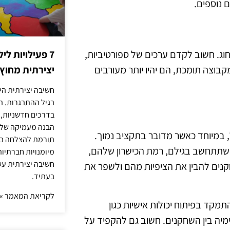
 נוספים.
וג. חשוב לקדם ערכים של ספורטיביות,
7 פעילויות ל
בוצה תומכת, הם יהיו יותר מעורבים
יצירתית מחוץ
חשיבה יצירתית היא
בגיל ההתבגרות. ה
בדרכים חדשניות, 
הבנה מעמיקה של ה
, במיוחד כאשר מדובר בתקציב נמוך.
תורמת להצלחה בלי
שתתחשב בגילם, רמת הכישרון שלהם,
מיומנויות חברתיות
חשיבה יצירתית עש
קנים להבין את הציפיות מהם ולשפר את
בעתיד.
לקריאת המאמר »
התמקד בפיתוח יכולות אישיות כגון
ימיה בין השחקנים. חשוב גם להקפיד על