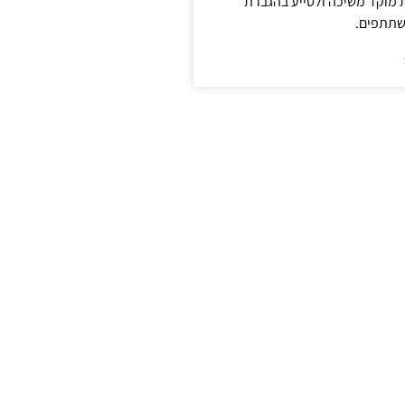
ת מוקד משיכה ולסייע בהגברת
שתתפים.