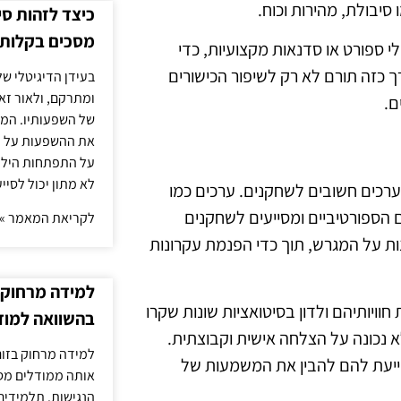
סיבולת, מהירות וכוח.
כיצד לזהות ס
מסכים בקלות
י ספורט או סדנאות מקצועיות, כדי
 כזה תורם לא רק לשיפור הכישורים
בעידן הדיגיטלי של
ומתרקם, ולאור זא
ם.
של השפעותיו. המעק
את ההשפעות על הב
על התפתחות הילד.
לא מתון יכול לסיי
 ערכים חשובים לשחקנים. ערכים כמו
 הספורטיביים ומסייעים לשחקנים
לקריאת המאמר »
ת על המגרש, תוך כדי הפנמת עקרונות
למידה מרחוק ב
ויותיהם ולדון בסיטואציות שונות שקרו
בהשוואה למוד
 נכונה על הצלחה אישית וקבוצתית.
למידה מרחוק בזום
ייעת להם להבין את המשמעות של
אותה ממודלים מסו
הנגישות. תלמידים