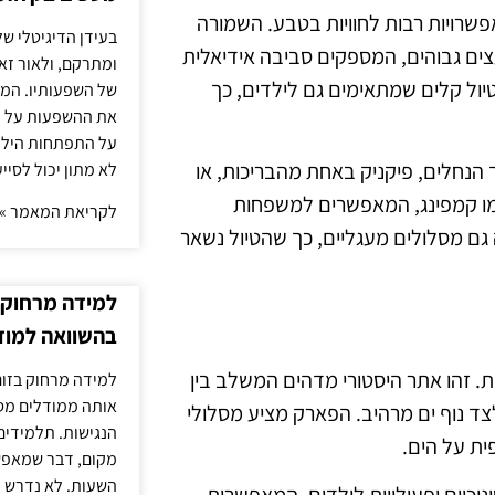
רויות רבות לחוויות בטבע. השמורה
בעידן הדיגיטלי של
צים גבוהים, המספקים סביבה אידיאלית
ומתרקם, ולאור זא
ול קלים שמתאימים גם לילדים, כך
של השפעותיו. המעק
את ההשפעות על הב
על התפתחות הילד.
ך הנחלים, פיקניק באחת מהבריכות, או
לא מתון יכול לסיי
כמו קמפינג, המאפשרים למשפחות
לקריאת המאמר »
ם מסלולים מעגליים, כך שהטיול נשאר
למידה מרחוק ב
בהשוואה למוד
ת. זהו אתר היסטורי מדהים המשלב בין
למידה מרחוק בזום
אותה ממודלים מסו
צד נוף ים מרהיב. הפארק מציע מסלולי
הנגישות. תלמידים
ית על הים.
מקום, דבר שמאפש
השעות. לא נדרש ז