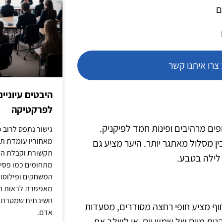
ם
רו איתנו קשר
היבטים עיוניי
לפרקטיקה
ים מרהיבים ופינות חמד לפיקניק.
גישור נתפס לרוב כ
מאחוריו עומדת תש
ין מסלול מאתגר יותר. היער מציע גם
תקשורת וקבלת החל
 לילה בטבע.
מתחומים כמו פסיכו
המשחקים ופילוסופי
מאפשרת לראות בג
חשיבתית שמטרתה ש
חוף מציע חופי רחצה מסודרים, מסעדות
אדם.
ליהנות מיום של שמש וים, או לשלב את