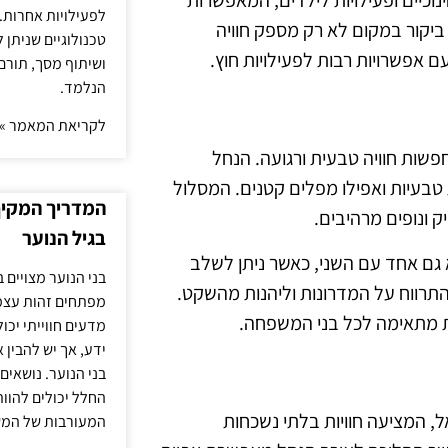
נוכיים ופעילויות לילדים, המאפשרות
לפעילויות אחרות. 
יקור במקום לא רק מספק חוויה
טכנולוגיים שניתן 
אפשרויות רבות לפעילויות חוץ.
ושיתוף מסך, תורם
הנלמד.
לקריאת המאמר »
שות חוויה טבעית ורגועה. הנחל
 טבעיות ואפילו מפלים קטנים. המסלול
המדריך המקיף 
 ונופים מרהיבים.
בגיל הנוער
 גם אחד עם השני, כאשר ניתן לשלב
בני הנוער מצויים 
התרווח על המדרונות וליהנות מהשקט.
מפתחים זהות עצמי
ות מתאימה לכל בני המשפחה.
מדעים חווייתי יכ
ידע, אך יש להבין 
בני הנוער. נושאים 
החלל יכולים להוו
, המציעה חוויות בלתי נשכחות
המעורבות של המ